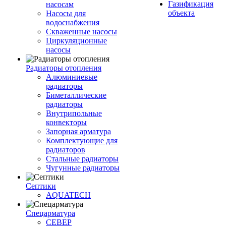
Газификация
насосам
объекта
Насосы для
водоснабжения
Скваженные насосы
Циркуляционные
насосы
Радиаторы отопления
Алюминиевые
радиаторы
Биметаллические
радиаторы
Внутрипольные
конвекторы
Запорная арматура
Комплектующие для
радиаторов
Стальные радиаторы
Чугунные радиаторы
Септики
AQUATECH
Спецарматура
СЕВЕР