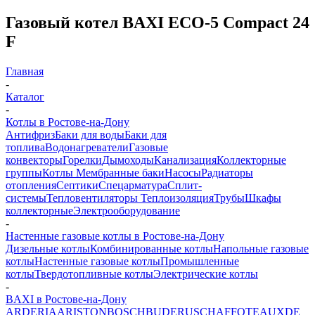
Газовый котел BAXI ECO-5 Compact 24
F
Главная
-
Каталог
-
Котлы в Ростове-на-Дону
Антифриз
Баки для воды
Баки для
топлива
Водонагреватели
Газовые
конвекторы
Горелки
Дымоходы
Канализация
Коллекторные
группы
Котлы
Мембранные баки
Насосы
Радиаторы
отопления
Септики
Спецарматура
Сплит-
системы
Тепловентиляторы
Теплоизоляция
Трубы
Шкафы
коллекторные
Электрооборудование
-
Настенные газовые котлы в Ростове-на-Дону
Дизельные котлы
Комбинированные котлы
Напольные газовые
котлы
Настенные газовые котлы
Промышленные
котлы
Твердотопливные котлы
Электрические котлы
-
BAXI в Ростове-на-Дону
ARDERIA
ARISTON
BOSCH
BUDERUS
CHAFFOTEAUX
DE