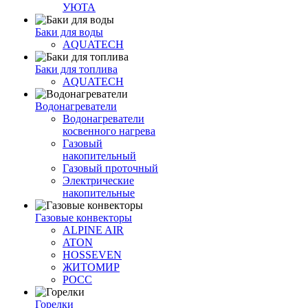
УЮТА
Баки для воды
AQUATECH
Баки для топлива
AQUATECH
Водонагреватели
Водонагреватели
косвенного нагрева
Газовый
накопительный
Газовый проточный
Электрические
накопительные
Газовые конвекторы
ALPINE AIR
ATON
HOSSEVEN
ЖИТОМИР
РОСС
Горелки