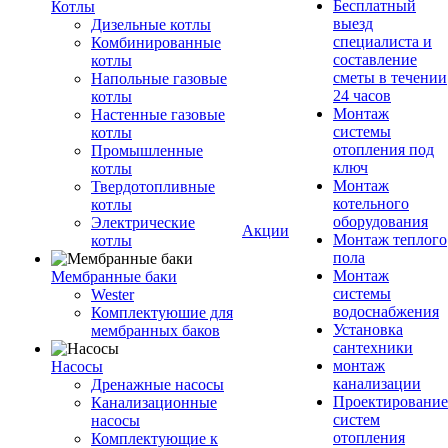
Бесплатный
Котлы
выезд
Дизельные котлы
специалиста и
Комбинированные
составление
котлы
сметы в течении
Напольные газовые
24 часов
котлы
Монтаж
Настенные газовые
системы
котлы
отопления под
Промышленные
ключ
котлы
Монтаж
Твердотопливные
котельного
котлы
оборудования
Электрические
Акции
Монтаж теплого
котлы
пола
Монтаж
Мембранные баки
системы
Wester
водоснабжения
Комплектуюшие для
Установка
мембранных баков
сантехники
монтаж
Насосы
канализации
Дренажные насосы
Проектирование
Канализационные
систем
насосы
отопления
Комплектующие к