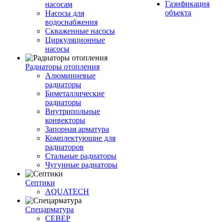
Газификация
насосам
объекта
Насосы для
водоснабжения
Скваженные насосы
Циркуляционные
насосы
Радиаторы отопления
Алюминиевые
радиаторы
Биметаллические
радиаторы
Внутрипольные
конвекторы
Запорная арматура
Комплектующие для
радиаторов
Стальные радиаторы
Чугунные радиаторы
Септики
AQUATECH
Спецарматура
СЕВЕР