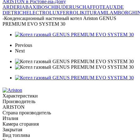
ARISTON в Ростове-на-Дону
ARDERIA
BAXI
BOSCH
BUDERUS
CHAFFOTEAUX
DE
DIETRICH
ELECTROLUX
FERROLI
KITURAMI
LAMBORGHIN
-
Конденсационный настенный котел Ariston GENUS
PREMIUM EVO SYSTEM 30
Previous
Next
Характеристики
Производитель
ARISTON
Страна производитель
Италия
Камера сгорания
Закрытая
Вид топлива