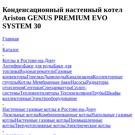
Конденсационный настенный котел
Ariston GENUS PREMIUM EVO
SYSTEM 30
Главная
-
Каталог
-
Котлы в Ростове-на-Дону
Антифриз
Баки для воды
Баки для
топлива
Водонагреватели
Газовые
конвекторы
Горелки
Дымоходы
Канализация
Коллекторные
группы
Котлы
Мембранные баки
Насосы
Радиаторы
отопления
Септики
Спецарматура
Сплит-
системы
Тепловентиляторы
Теплоизоляция
Трубы
Шкафы
коллекторные
Электрооборудование
-
Настенные газовые котлы в Ростове-на-Дону
Дизельные котлы
Комбинированные котлы
Напольные газовые
котлы
Настенные газовые котлы
Промышленные
котлы
Твердотопливные котлы
Электрические котлы
-