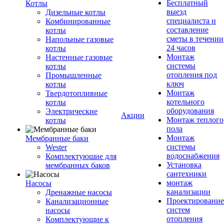
Бесплатный
Котлы
выезд
Дизельные котлы
специалиста и
Комбинированные
составление
котлы
сметы в течении
Напольные газовые
24 часов
котлы
Монтаж
Настенные газовые
системы
котлы
отопления под
Промышленные
ключ
котлы
Монтаж
Твердотопливные
котельного
котлы
оборудования
Электрические
Акции
Монтаж теплого
котлы
пола
Монтаж
Мембранные баки
системы
Wester
водоснабжения
Комплектуюшие для
Установка
мембранных баков
сантехники
монтаж
Насосы
канализации
Дренажные насосы
Проектирование
Канализационные
систем
насосы
отопления
Комплектующие к