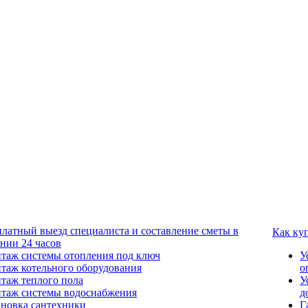
платный выезд специалиста и составление сметы в
Как ку
ении 24 часов
таж системы отопления под ключ
У
таж котельного оборудования
о
таж теплого пола
У
таж системы водоснабжения
д
ановка сантехники
Г