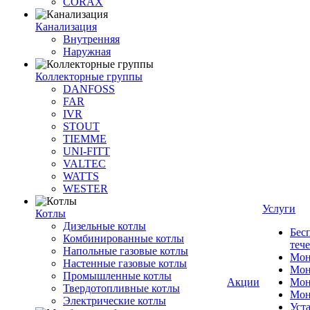
CORAX
Канализация
Внутренняя
Наружная
Коллекторные группы
DANFOSS
FAR
IVR
STOUT
TIEMME
UNI-FITT
VALTEC
WATTS
WESTER
Услуги
Котлы
Дизельные котлы
Бес
Комбинированные котлы
теч
Напольные газовые котлы
Мон
Настенные газовые котлы
Мон
Промышленные котлы
Акции
Мон
Твердотопливные котлы
Мон
Электрические котлы
Уст