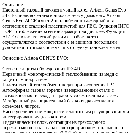
Описание
Настенный газовый двухконтурный котел Ariston Genus Evo
24 CF с подключением к атмосферному дымоходу. Ariston
Genus Evo 24 CF имеет 2 теплообменника-медный для
отопления и стальной пластинчатый для ГВС. Функция INFO
TOP – отображение всей информации на дисплее. Функция
AUTO (автоматический режим) – работа котла
осуществляется в соответствии с внешними погодными
условиями и типом системы, в которую установлен котел.
Описание Ariston GENUS EVO:
Степень защиты оборудования IPX4D.
Первичный монотермический теплообменник из меди с
защитным покрытием.
Пластинчатый теплообменник для приготовления ГВС.
Атмосферная газовая горелка из нержавеющей стали с
возможностью перехода на работу со сжиженным газом.
Мембранный расширительный бак контура отопления
объемом 8 литров.
Насос увеличенной мощности с частотным регулированием и
интегрированным деаэратором.
Гидравлический блок, состоящий из трехходового
переключающего клапана с электроприводом, подрывного
клапана контура отопления (3,0 бар), крана заполнения/слива