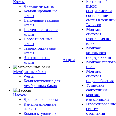
Бесплатный
Котлы
выезд
Дизельные котлы
специалиста и
Комбинированные
составление
котлы
сметы в течении
Напольные газовые
24 часов
котлы
Монтаж
Настенные газовые
системы
котлы
отопления под
Промышленные
ключ
котлы
Монтаж
Твердотопливные
котельного
котлы
оборудования
Электрические
Акции
Монтаж теплого
котлы
пола
Монтаж
Мембранные баки
системы
Wester
водоснабжения
Комплектуюшие для
Установка
мембранных баков
сантехники
монтаж
Насосы
канализации
Дренажные насосы
Проектирование
Канализационные
систем
насосы
отопления
Комплектующие к