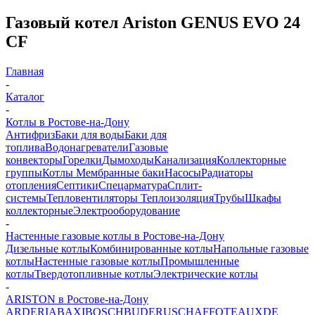
Газовый котел Ariston GENUS EVO 24
CF
Главная
-
Каталог
-
Котлы в Ростове-на-Дону
Антифриз
Баки для воды
Баки для
топлива
Водонагреватели
Газовые
конвекторы
Горелки
Дымоходы
Канализация
Коллекторные
группы
Котлы
Мембранные баки
Насосы
Радиаторы
отопления
Септики
Спецарматура
Сплит-
системы
Тепловентиляторы
Теплоизоляция
Трубы
Шкафы
коллекторные
Электрооборудование
-
Настенные газовые котлы в Ростове-на-Дону
Дизельные котлы
Комбинированные котлы
Напольные газовые
котлы
Настенные газовые котлы
Промышленные
котлы
Твердотопливные котлы
Электрические котлы
-
ARISTON в Ростове-на-Дону
ARDERIA
BAXI
BOSCH
BUDERUS
CHAFFOTEAUX
DE