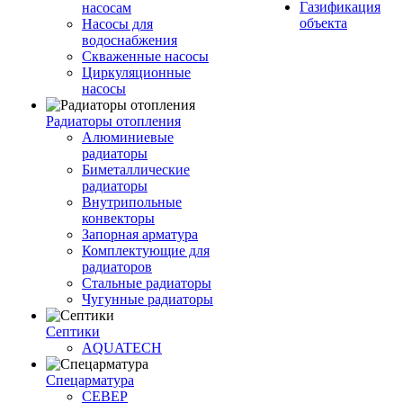
Газификация
насосам
объекта
Насосы для
водоснабжения
Скваженные насосы
Циркуляционные
насосы
Радиаторы отопления
Алюминиевые
радиаторы
Биметаллические
радиаторы
Внутрипольные
конвекторы
Запорная арматура
Комплектующие для
радиаторов
Стальные радиаторы
Чугунные радиаторы
Септики
AQUATECH
Спецарматура
СЕВЕР