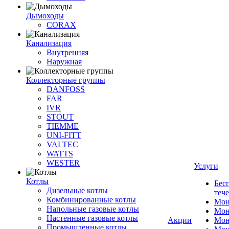
Дымоходы
CORAX
Канализация
Внутренняя
Наружная
Коллекторные группы
DANFOSS
FAR
IVR
STOUT
TIEMME
UNI-FITT
VALTEC
WATTS
WESTER
Услуги
Котлы
Бес
Дизельные котлы
теч
Комбинированные котлы
Мон
Напольные газовые котлы
Мон
Настенные газовые котлы
Акции
Мон
Промышленные котлы