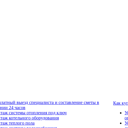
платный выезд специалиста и составление сметы в
Как ку
ении 24 часов
таж системы отопления под ключ
У
таж котельного оборудования
о
таж теплого пола
У