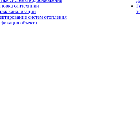
таж системы водоснабжения
д
ановка сантехники
Г
таж канализации
т
ектирование систем отопления
ификация объекта