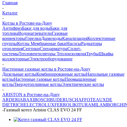
Главная
-
Каталог
-
Котлы в Ростове-на-Дону
Антифриз
Баки для воды
Баки для
топлива
Водонагреватели
Газовые
конвекторы
Горелки
Дымоходы
Канализация
Коллекторные
группы
Котлы
Мембранные баки
Насосы
Радиаторы
отопления
Септики
Спецарматура
Сплит-
системы
Тепловентиляторы
Теплоизоляция
Трубы
Шкафы
коллекторные
Электрооборудование
-
Настенные газовые котлы в Ростове-на-Дону
Дизельные котлы
Комбинированные котлы
Напольные газовые
котлы
Настенные газовые котлы
Промышленные
котлы
Твердотопливные котлы
Электрические котлы
-
ARISTON в Ростове-на-Дону
ARDERIA
BAXI
BOSCH
BUDERUS
CHAFFOTEAUX
DE
DIETRICH
ELECTROLUX
FERROLI
KITURAMI
LAMBORGHIN
-
Газовый котел Ariston CLAS EVO 24 FF