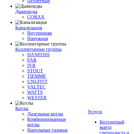
Пеллетные
Дымоходы
CORAX
Канализация
Внутренняя
Наружная
Коллекторные группы
DANFOSS
FAR
IVR
STOUT
TIEMME
UNI-FITT
VALTEC
WATTS
WESTER
Котлы
Услуги
Дизельные котлы
Комбинированные
Бесплатный
котлы
выезд
Напольные газовые
специалиста и