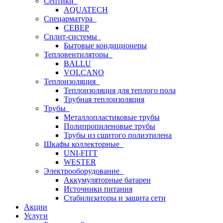
Септики
AQUATECH
Спецарматура
СЕВЕР
Сплит-системы
Бытовые кондиционеры
Тепловентиляторы
BALLU
VOLCANO
Теплоизоляция
Теплоизоляция для теплого пола
Трубная теплоизоляция
Трубы
Металлопластиковые трубы
Полипропиленовые трубы
Трубы из сшитого полиэтилена
Шкафы коллекторные
UNI-FITT
WESTER
Электрооборудование
Аккумуляторные батареи
Источники питания
Стабилизаторы и защита сети
Акции
Услуги