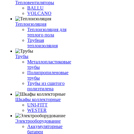
Тепловентиляторы
BALLU
VOLCANO
Теплоизоляция
Теплоизоляция для
теплого пола
Трубная
теплоизоляция
Трубы
Металлопластиковые
трубы
Полипропиленовые
трубы
Трубы из сшитого
полиэтилена
Шкафы коллекторные
UNI-FITT
WESTER
Электрооборудование
Аккумуляторные
батареи