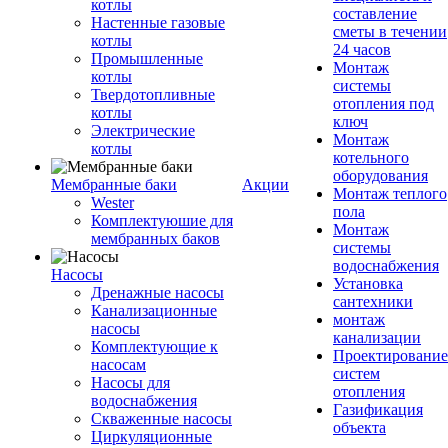
котлы
составление
Настенные газовые
сметы в течении
котлы
24 часов
Промышленные
Монтаж
котлы
системы
Твердотопливные
отопления под
котлы
ключ
Электрические
Монтаж
котлы
котельного
оборудования
Мембранные баки
Акции
Монтаж теплого
Wester
пола
Комплектуюшие для
Монтаж
мембранных баков
системы
водоснабжения
Насосы
Установка
Дренажные насосы
сантехники
Канализационные
монтаж
насосы
канализации
Комплектующие к
Проектирование
насосам
систем
Насосы для
отопления
водоснабжения
Газификация
Скваженные насосы
объекта
Циркуляционные