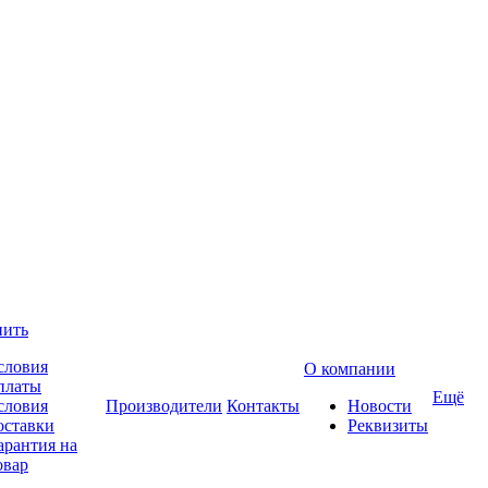
пить
словия
О компании
платы
Ещё
словия
Производители
Контакты
Новости
оставки
Реквизиты
арантия на
овар