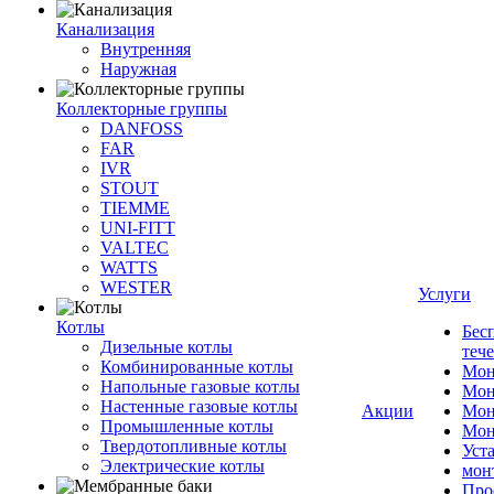
Канализация
Внутренняя
Наружная
Коллекторные группы
DANFOSS
FAR
IVR
STOUT
TIEMME
UNI-FITT
VALTEC
WATTS
WESTER
Услуги
Котлы
Бес
Дизельные котлы
теч
Комбинированные котлы
Мон
Напольные газовые котлы
Мон
Настенные газовые котлы
Акции
Мон
Промышленные котлы
Мон
Твердотопливные котлы
Уст
Электрические котлы
мон
Про