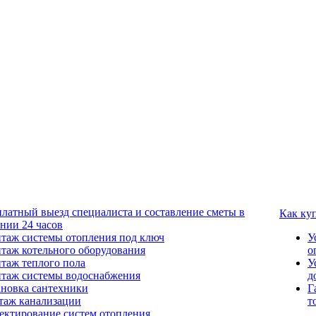
платный выезд специалиста и составление сметы в
Как ку
ении 24 часов
таж системы отопления под ключ
У
таж котельного оборудования
о
таж теплого пола
У
таж системы водоснабжения
д
ановка сантехники
Г
таж канализации
т
ектирование систем отопления