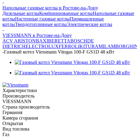
-
Напольные газовые котлы в Ростове-на-Дону
Дизельные котлы
Комбинированные котлы
Напольные газовые
котлы
Настенные газовые котлы
Промышленные
котлы
Твердотопливные котлы
Электрические котлы
-
VIESSMANN в Ростове-на-Дону
ACV
ARISTON
BAXI
BERETTA
BOSCH
DE
DIETRICH
ELECTROLUX
FERROLI
KITURAMI
LAMBORGHIN
-
Газовый котел Viessmann Vitogas 100-F GS1D 48 кВт
Характеристики
Производитель
VIESSMANN
Страна производитель
Германия
Камера сгорания
Открытая
Вид топлива
Газ