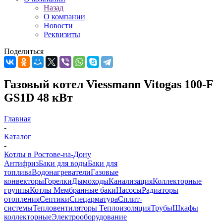
Назад
О компании
Новости
Реквизиты
Поделиться
Газовый котел Viessmann Vitogas 100-F
GS1D 48 кВт
Главная
-
Каталог
-
Котлы в Ростове-на-Дону
Антифриз
Баки для воды
Баки для
топлива
Водонагреватели
Газовые
конвекторы
Горелки
Дымоходы
Канализация
Коллекторные
группы
Котлы
Мембранные баки
Насосы
Радиаторы
отопления
Септики
Спецарматура
Сплит-
системы
Тепловентиляторы
Теплоизоляция
Трубы
Шкафы
коллекторные
Электрооборудование