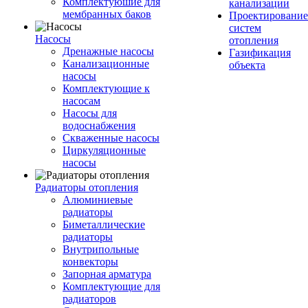
Комплектуюшие для
канализации
мембранных баков
Проектирование
систем
Насосы
отопления
Дренажные насосы
Газификация
Канализационные
объекта
насосы
Комплектующие к
насосам
Насосы для
водоснабжения
Скваженные насосы
Циркуляционные
насосы
Радиаторы отопления
Алюминиевые
радиаторы
Биметаллические
радиаторы
Внутрипольные
конвекторы
Запорная арматура
Комплектующие для
радиаторов