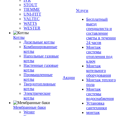
IVR
STOUT
TIEMME
Услуги
UNI-FITT
VALTEC
Бесплатный
WATTS
выезд
WESTER
специалиста и
составление
Котлы
сметы в течении
Дизельные котлы
24 часов
Комбинированные
Монтаж
котлы
системы
Напольные газовые
отопления под
котлы
ключ
Настенные газовые
Монтаж
котлы
котельного
Промышленные
оборудования
Акции
котлы
Монтаж теплого
Твердотопливные
пола
котлы
Монтаж
Электрические
системы
котлы
водоснабжения
Установка
Мембранные баки
сантехники
Wester
монтаж