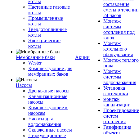
котлы
составление
Настенные газовые
сметы в течении
котлы
24 часов
Промышленные
Монтаж
котлы
системы
Твердотопливные
отопления под
котлы
ключ
Электрические
Монтаж
котлы
котельного
оборудования
Мембранные баки
Акции
Монтаж теплого
Wester
пола
Комплектуюшие для
Монтаж
мембранных баков
системы
водоснабжения
Насосы
Установка
Дренажные насосы
сантехники
Канализационные
монтаж
насосы
канализации
Комплектующие к
Проектирование
насосам
систем
Насосы для
отопления
водоснабжения
Газификация
Скваженные насосы
объекта
Циркуляционные