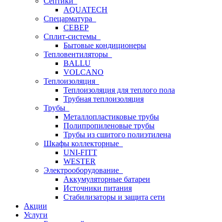
Септики
AQUATECH
Спецарматура
СЕВЕР
Сплит-системы
Бытовые кондиционеры
Тепловентиляторы
BALLU
VOLCANO
Теплоизоляция
Теплоизоляция для теплого пола
Трубная теплоизоляция
Трубы
Металлопластиковые трубы
Полипропиленовые трубы
Трубы из сшитого полиэтилена
Шкафы коллекторные
UNI-FITT
WESTER
Электрооборудование
Аккумуляторные батареи
Источники питания
Стабилизаторы и защита сети
Акции
Услуги