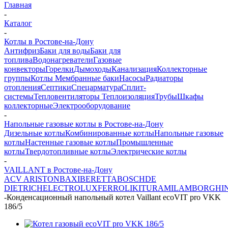
Главная
-
Каталог
-
Котлы в Ростове-на-Дону
Антифриз
Баки для воды
Баки для
топлива
Водонагреватели
Газовые
конвекторы
Горелки
Дымоходы
Канализация
Коллекторные
группы
Котлы
Мембранные баки
Насосы
Радиаторы
отопления
Септики
Спецарматура
Сплит-
системы
Тепловентиляторы
Теплоизоляция
Трубы
Шкафы
коллекторные
Электрооборудование
-
Напольные газовые котлы в Ростове-на-Дону
Дизельные котлы
Комбинированные котлы
Напольные газовые
котлы
Настенные газовые котлы
Промышленные
котлы
Твердотопливные котлы
Электрические котлы
-
VAILLANT в Ростове-на-Дону
ACV
ARISTON
BAXI
BERETTA
BOSCH
DE
DIETRICH
ELECTROLUX
FERROLI
KITURAMI
LAMBORGHIN
-
Конденсационный напольный котел Vaillant ecoVIT pro VKK
186/5