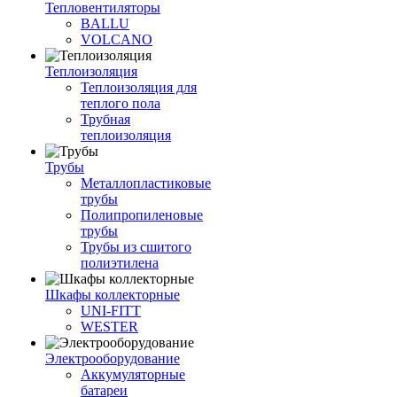
Тепловентиляторы
BALLU
VOLCANO
Теплоизоляция
Теплоизоляция для
теплого пола
Трубная
теплоизоляция
Трубы
Металлопластиковые
трубы
Полипропиленовые
трубы
Трубы из сшитого
полиэтилена
Шкафы коллекторные
UNI-FITT
WESTER
Электрооборудование
Аккумуляторные
батареи