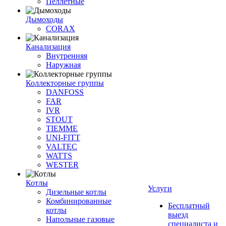
Пеллетные
Дымоходы
CORAX
Канализация
Внутренняя
Наружная
Коллекторные группы
DANFOSS
FAR
IVR
STOUT
TIEMME
UNI-FITT
VALTEC
WATTS
WESTER
Котлы
Услуги
Дизельные котлы
Комбинированные
Бесплатный
котлы
выезд
Напольные газовые
специалиста и