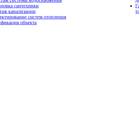
таж системы водоснабжения
д
ановка сантехники
Г
таж канализации
т
ектирование систем отопления
ификация объекта