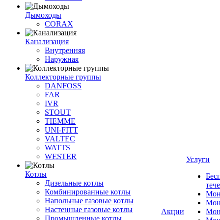
Дымоходы
CORAX
Канализация
Внутренняя
Наружная
Коллекторные группы
DANFOSS
FAR
IVR
STOUT
TIEMME
UNI-FITT
VALTEC
WATTS
WESTER
Услуги
Котлы
Бес
Дизельные котлы
теч
Комбинированные котлы
Мон
Напольные газовые котлы
Мон
Настенные газовые котлы
Акции
Мон
Промышленные котлы