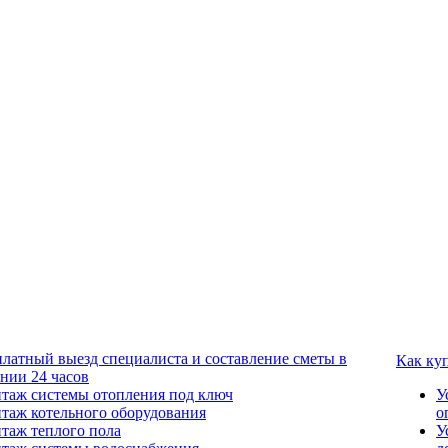
платный выезд специалиста и составление сметы в
Как ку
ении 24 часов
таж системы отопления под ключ
У
таж котельного оборудования
о
таж теплого пола
У