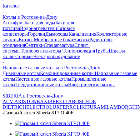
-
Каталог
-
Котлы в Ростове-на-Дону
Антифриз
Баки для воды
Баки для
топлива
Водонагреватели
Газовые
конвекторы
Горелки
Дымоходы
Канализация
Коллекторные
группы
Котлы
Мембранные баки
Насосы
Радиаторы
отопления
Септики
Спецарматура
Сплит-
системы
Тепловентиляторы
Теплоизоляция
Трубы
Шкафы
коллекторные
Электрооборудование
-
Напольные газовые котлы в Ростове-на-Дону
Дизельные котлы
Комбинированные котлы
Напольные газовые
котлы
Настенные газовые котлы
Промышленные
котлы
Твердотопливные котлы
Электрические котлы
-
SIBERIA в Ростове-на-Дону
ACV
ARISTON
BAXI
BERETTA
BOSCH
DE
DIETRICH
ELECTROLUX
FERROLI
KITURAMI
LAMBORGHIN
-
Газовый котел Siberia КГЧО 40E