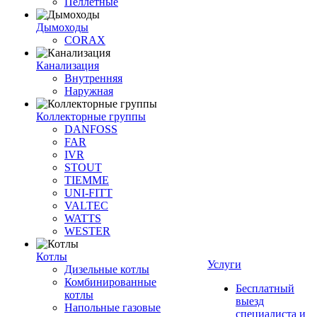
Пеллетные
Дымоходы
CORAX
Канализация
Внутренняя
Наружная
Коллекторные группы
DANFOSS
FAR
IVR
STOUT
TIEMME
UNI-FITT
VALTEC
WATTS
WESTER
Котлы
Услуги
Дизельные котлы
Комбинированные
Бесплатный
котлы
выезд
Напольные газовые
специалиста и