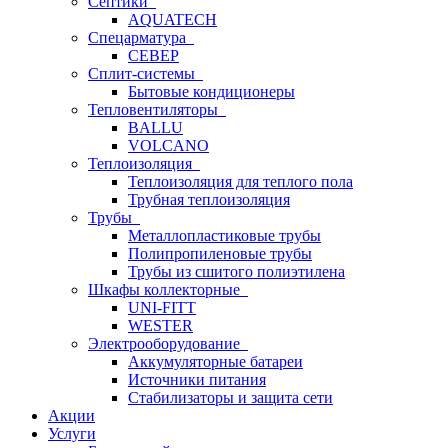
Септики
AQUATECH
Спецарматура
СЕВЕР
Сплит-системы
Бытовые кондиционеры
Тепловентиляторы
BALLU
VOLCANO
Теплоизоляция
Теплоизоляция для теплого пола
Трубная теплоизоляция
Трубы
Металлопластиковые трубы
Полипропиленовые трубы
Трубы из сшитого полиэтилена
Шкафы коллекторные
UNI-FITT
WESTER
Электрооборудование
Аккумуляторные батареи
Источники питания
Стабилизаторы и защита сети
Акции
Услуги