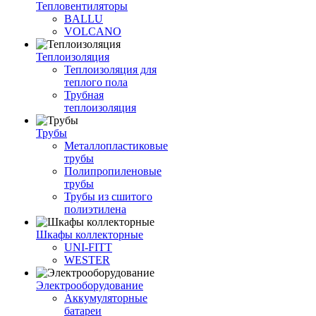
Тепловентиляторы
BALLU
VOLCANO
Теплоизоляция
Теплоизоляция для
теплого пола
Трубная
теплоизоляция
Трубы
Металлопластиковые
трубы
Полипропиленовые
трубы
Трубы из сшитого
полиэтилена
Шкафы коллекторные
UNI-FITT
WESTER
Электрооборудование
Аккумуляторные
батареи