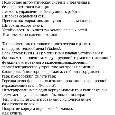
Полностью автоматическая система управления и
безопасность эксплуатации.
Легкость управления и бесшумность работы.
Широкая сервисная сеть.
Престижная марка, доминирующая в своем классе.
Широкий ассортимент.
Устойчивость к «качеству» коммунальных сетей.
Техническое оснащение котлов
Теплообменник из тонкостенного чугуна с развитой
площадью теплообмена (Viadrus);
Блок автоматики (SIT): магнитный клапан устойчивый к
бытовым загрязнениям, модулирующий термостат с активной
функцией мгновенного включения/выключения,
термоэлектрическое устройство контроля пламени с
блокировкой повторного розжига, стабилизатор давления
газа, пьезорозжиг, фильтр газа;
Горелка атмосферная из высоколегированной жаропрочной
нержавеющей стали (Polidoro);
Интегрированные в один корпус монометр и капиллярный
термометр с увеличенным объемом капилляра;
Теплоизоляция фольгированная с использованием
базалтового волокна;
Покрытие корпуса порошковой эмалью.
Как купить