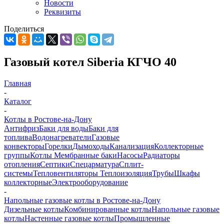
Новости
Реквизиты
Поделиться
Газовый котел Siberia КГЧО 40
Главная
-
Каталог
-
Котлы в Ростове-на-Дону
Антифриз
Баки для воды
Баки для
топлива
Водонагреватели
Газовые
конвекторы
Горелки
Дымоходы
Канализация
Коллекторные
группы
Котлы
Мембранные баки
Насосы
Радиаторы
отопления
Септики
Спецарматура
Сплит-
системы
Тепловентиляторы
Теплоизоляция
Трубы
Шкафы
коллекторные
Электрооборудование
-
Напольные газовые котлы в Ростове-на-Дону
Дизельные котлы
Комбинированные котлы
Напольные газовые
котлы
Настенные газовые котлы
Промышленные