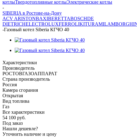
котлы
Твердотопливные котлы
Электрические котлы
-
SIBERIA в Ростове-на-Дону
ACV
ARISTON
BAXI
BERETTA
BOSCH
DE
DIETRICH
ELECTROLUX
FERROLI
KITURAMI
LAMBORGHIN
-
Газовый котел Siberia КГЧО 40
Характеристики
Производитель
РОСТОВГАЗОАППАРАТ
Страна производитель
Россия
Камера сгорания
Открытая
Вид топлива
Газ
Все характеристики
54 100
руб.
Под заказ
Нашли дешевле?
Уточнить наличие и цену