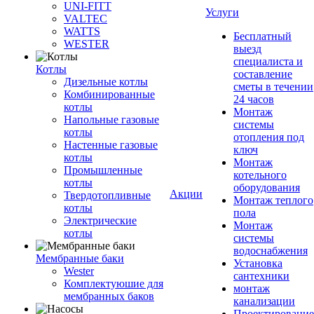
UNI-FITT
Услуги
VALTEC
WATTS
Бесплатный
WESTER
выезд
специалиста и
Котлы
составление
Дизельные котлы
сметы в течении
Комбинированные
24 часов
котлы
Монтаж
Напольные газовые
системы
котлы
отопления под
Настенные газовые
ключ
котлы
Монтаж
Промышленные
котельного
котлы
оборудования
Акции
Твердотопливные
Монтаж теплого
котлы
пола
Электрические
Монтаж
котлы
системы
водоснабжения
Мембранные баки
Установка
Wester
сантехники
Комплектуюшие для
монтаж
мембранных баков
канализации
Проектирование