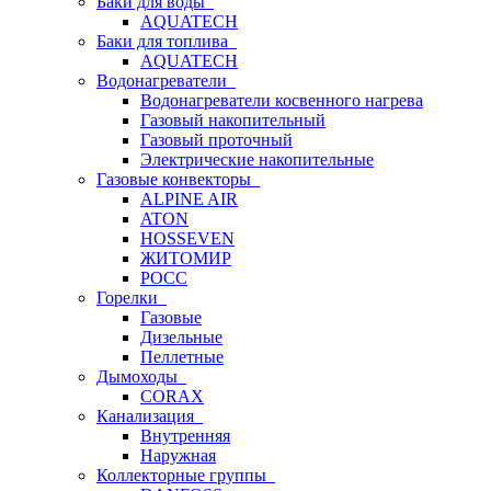
Баки для воды
AQUATECH
Баки для топлива
AQUATECH
Водонагреватели
Водонагреватели косвенного нагрева
Газовый накопительный
Газовый проточный
Электрические накопительные
Газовые конвекторы
ALPINE AIR
ATON
HOSSEVEN
ЖИТОМИР
РОСС
Горелки
Газовые
Дизельные
Пеллетные
Дымоходы
CORAX
Канализация
Внутренняя
Наружная
Коллекторные группы