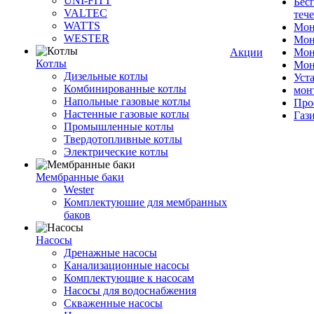
UNI-FITT
Бес
VALTEC
теч
WATTS
Мон
WESTER
Мон
Акции
Мон
Котлы
Мон
Дизельные котлы
Уст
Комбинированные котлы
мон
Напольные газовые котлы
Про
Настенные газовые котлы
Газ
Промышленные котлы
Твердотопливные котлы
Электрические котлы
Мембранные баки
Wester
Комплектуюшие для мембранных
баков
Насосы
Дренажные насосы
Канализационные насосы
Комплектующие к насосам
Насосы для водоснабжения
Скваженные насосы