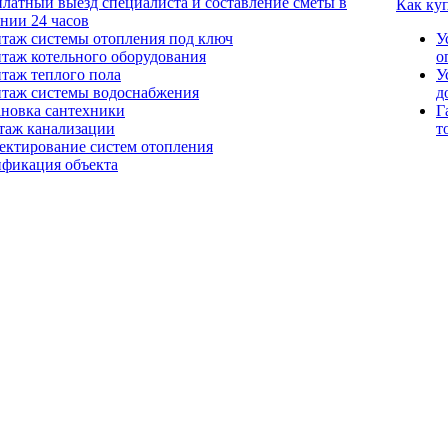
платный выезд специалиста и составление сметы в
Как ку
ении 24 часов
таж системы отопления под ключ
У
таж котельного оборудования
о
таж теплого пола
У
таж системы водоснабжения
д
ановка сантехники
Г
таж канализации
т
ектирование систем отопления
ификация объекта