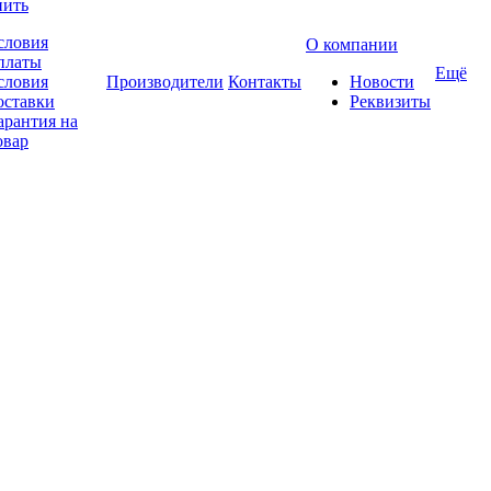
пить
словия
О компании
платы
Ещё
словия
Производители
Контакты
Новости
оставки
Реквизиты
арантия на
овар