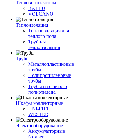
Тепловентиляторы
BALLU
VOLCANO
Теплоизоляция
Теплоизоляция для
теплого пола
Трубная
теплоизоляция
Трубы
Металлопластиковые
трубы
Полипропиленовые
трубы
Трубы из сшитого
полиэтилена
Шкафы коллекторные
UNI-FITT
WESTER
Электрооборудование
Аккумуляторные
батареи