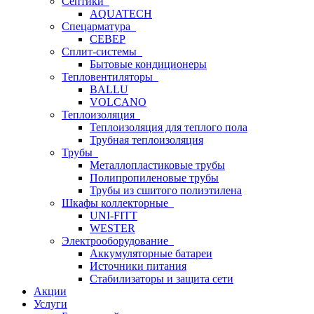
Септики
AQUATECH
Спецарматура
СЕВЕР
Сплит-системы
Бытовые кондиционеры
Тепловентиляторы
BALLU
VOLCANO
Теплоизоляция
Теплоизоляция для теплого пола
Трубная теплоизоляция
Трубы
Металлопластиковые трубы
Полипропиленовые трубы
Трубы из сшитого полиэтилена
Шкафы коллекторные
UNI-FITT
WESTER
Электрооборудование
Аккумуляторные батареи
Источники питания
Стабилизаторы и защита сети
Акции
Услуги