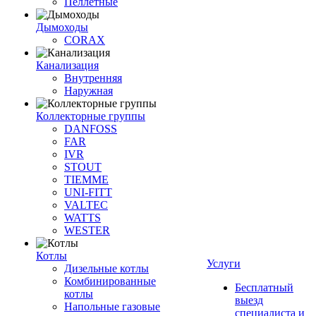
Пеллетные
Дымоходы
CORAX
Канализация
Внутренняя
Наружная
Коллекторные группы
DANFOSS
FAR
IVR
STOUT
TIEMME
UNI-FITT
VALTEC
WATTS
WESTER
Котлы
Услуги
Дизельные котлы
Комбинированные
Бесплатный
котлы
выезд
Напольные газовые
специалиста и