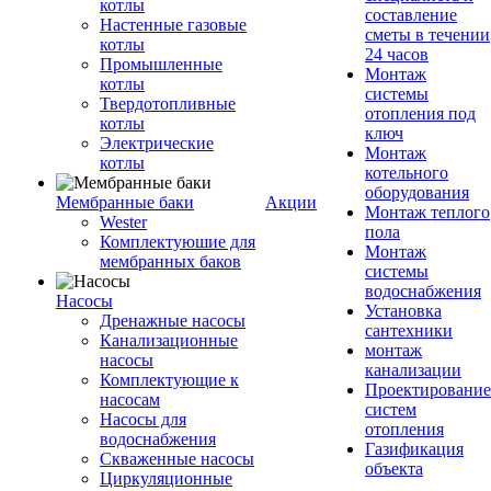
котлы
составление
Настенные газовые
сметы в течении
котлы
24 часов
Промышленные
Монтаж
котлы
системы
Твердотопливные
отопления под
котлы
ключ
Электрические
Монтаж
котлы
котельного
оборудования
Мембранные баки
Акции
Монтаж теплого
Wester
пола
Комплектуюшие для
Монтаж
мембранных баков
системы
водоснабжения
Насосы
Установка
Дренажные насосы
сантехники
Канализационные
монтаж
насосы
канализации
Комплектующие к
Проектирование
насосам
систем
Насосы для
отопления
водоснабжения
Газификация
Скваженные насосы
объекта
Циркуляционные