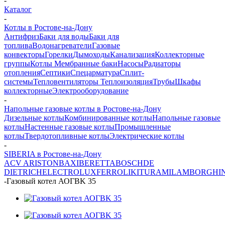
-
Каталог
-
Котлы в Ростове-на-Дону
Антифриз
Баки для воды
Баки для
топлива
Водонагреватели
Газовые
конвекторы
Горелки
Дымоходы
Канализация
Коллекторные
группы
Котлы
Мембранные баки
Насосы
Радиаторы
отопления
Септики
Спецарматура
Сплит-
системы
Тепловентиляторы
Теплоизоляция
Трубы
Шкафы
коллекторные
Электрооборудование
-
Напольные газовые котлы в Ростове-на-Дону
Дизельные котлы
Комбинированные котлы
Напольные газовые
котлы
Настенные газовые котлы
Промышленные
котлы
Твердотопливные котлы
Электрические котлы
-
SIBERIA в Ростове-на-Дону
ACV
ARISTON
BAXI
BERETTA
BOSCH
DE
DIETRICH
ELECTROLUX
FERROLI
KITURAMI
LAMBORGHIN
-
Газовый котел АОГВK 35