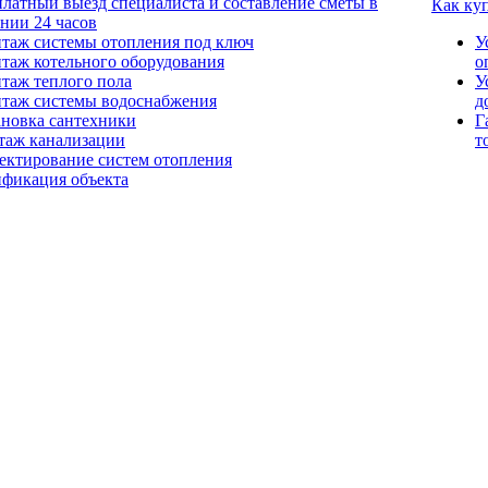
платный выезд специалиста и составление сметы в
Как ку
ении 24 часов
таж системы отопления под ключ
У
таж котельного оборудования
о
таж теплого пола
У
таж системы водоснабжения
д
ановка сантехники
Г
таж канализации
т
ектирование систем отопления
ификация объекта