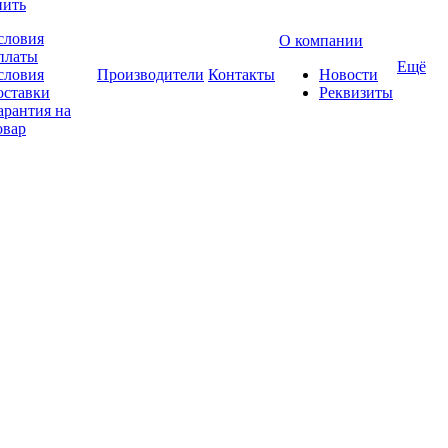
пить
словия
О компании
платы
Ещё
словия
Производители
Контакты
Новости
оставки
Реквизиты
арантия на
овар