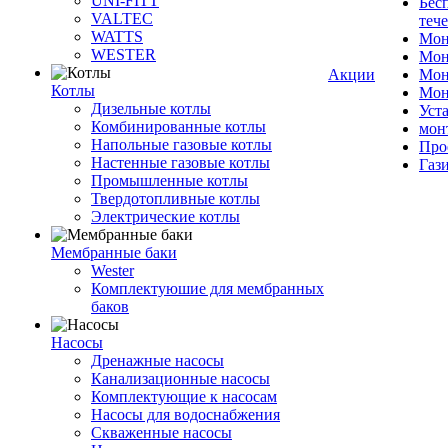
UNI-FITT
Бес
VALTEC
теч
WATTS
Мон
WESTER
Мон
Акции
Мон
Котлы
Мон
Дизельные котлы
Уст
Комбинированные котлы
мон
Напольные газовые котлы
Про
Настенные газовые котлы
Газ
Промышленные котлы
Твердотопливные котлы
Электрические котлы
Мембранные баки
Wester
Комплектуюшие для мембранных
баков
Насосы
Дренажные насосы
Канализационные насосы
Комплектующие к насосам
Насосы для водоснабжения
Скваженные насосы