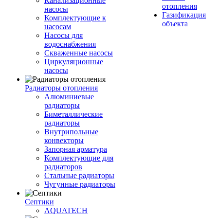
Канализационные
отопления
насосы
Газификация
Комплектующие к
объекта
насосам
Насосы для
водоснабжения
Скваженные насосы
Циркуляционные
насосы
Радиаторы отопления
Алюминиевые
радиаторы
Биметаллические
радиаторы
Внутрипольные
конвекторы
Запорная арматура
Комплектующие для
радиаторов
Стальные радиаторы
Чугунные радиаторы
Септики
AQUATECH