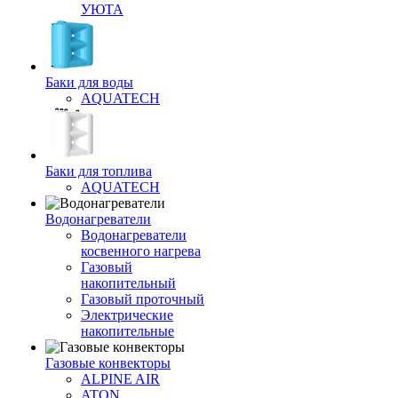
УЮТА
Баки для воды
AQUATECH
Баки для топлива
AQUATECH
Водонагреватели
Водонагреватели
косвенного нагрева
Газовый
накопительный
Газовый проточный
Электрические
накопительные
Газовые конвекторы
ALPINE AIR
ATON