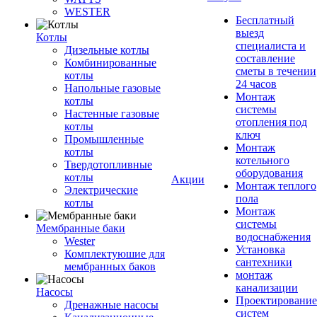
WESTER
Бесплатный
выезд
Котлы
специалиста и
Дизельные котлы
составление
Комбинированные
сметы в течении
котлы
24 часов
Напольные газовые
Монтаж
котлы
системы
Настенные газовые
отопления под
котлы
ключ
Промышленные
Монтаж
котлы
котельного
Твердотопливные
оборудования
котлы
Акции
Монтаж теплого
Электрические
пола
котлы
Монтаж
системы
Мембранные баки
водоснабжения
Wester
Установка
Комплектуюшие для
сантехники
мембранных баков
монтаж
канализации
Насосы
Проектирование
Дренажные насосы
систем