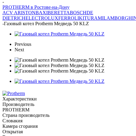
-
PROTHERM в Ростове-на-Дону
ACV
ARISTON
BAXI
BERETTA
BOSCH
DE
DIETRICH
ELECTROLUX
FERROLI
KITURAMI
LAMBORGHIN
-
Газовый котел Protherm Медведь 50 KLZ
Previous
Next
Характеристики
Производитель
PROTHERM
Страна производитель
Словакия
Камера сгорания
Открытая