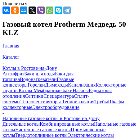
Поделиться
Газовый котел Protherm Медведь 50
KLZ
Главная
-
Каталог
-
Котлы в Ростове-на-Дону
Антифриз
Баки для воды
Баки для
топлива
Водонагреватели
Газовые
конвекторы
Горелки
Дымоходы
Канализация
Коллекторные
группы
Котлы
Мембранные баки
Насосы
Радиаторы
отопления
Септики
Спецарматура
Сплит-
системы
Тепловентиляторы
Теплоизоляция
Трубы
Шкафы
коллекторные
Электрооборудование
-
Напольные газовые котлы в Ростове-на-Дону
Дизельные котлы
Комбинированные котлы
Напольные газовые
котлы
Настенные газовые котлы
Промышленные
котлы
Твердотопливные котлы
Электрические котлы