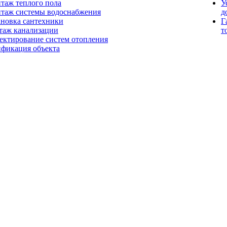
таж теплого пола
У
таж системы водоснабжения
д
ановка сантехники
Г
таж канализации
т
ектирование систем отопления
ификация объекта