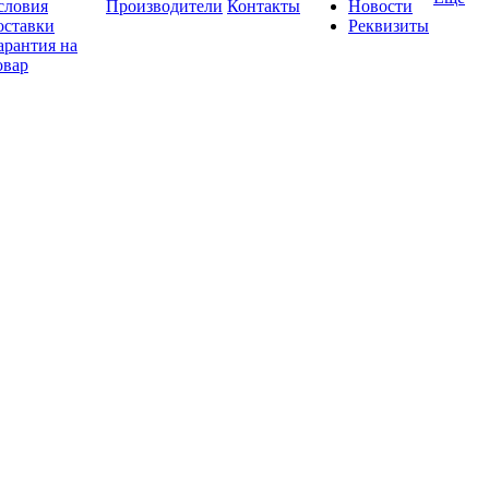
словия
Производители
Контакты
Новости
оставки
Реквизиты
арантия на
овар