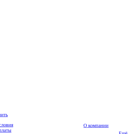
пить
словия
О компании
платы
Ещё