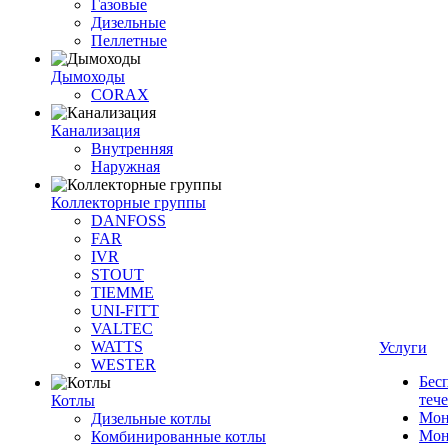
Газовые
Дизельные
Пеллетные
Дымоходы
CORAX
Канализация
Внутренняя
Наружная
Коллекторные группы
DANFOSS
FAR
IVR
STOUT
TIEMME
UNI-FITT
VALTEC
WATTS
Услуги
WESTER
Бес
теч
Котлы
Мон
Дизельные котлы
Мон
Комбинированные котлы