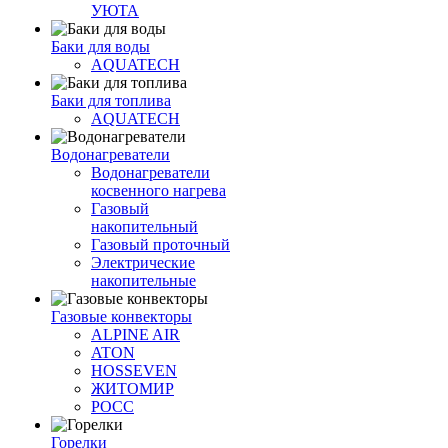
УЮТА
Баки для воды
AQUATECH
Баки для топлива
AQUATECH
Водонагреватели
Водонагреватели
косвенного нагрева
Газовый
накопительный
Газовый проточный
Электрические
накопительные
Газовые конвекторы
ALPINE AIR
ATON
HOSSEVEN
ЖИТОМИР
РОСС
Горелки