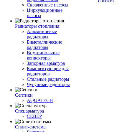
объекта
Скваженные насосы
Циркуляционные
насосы
Радиаторы отопления
Алюминиевые
радиаторы
Биметаллические
радиаторы
Внутрипольные
конвекторы
Запорная арматура
Комплектующие для
радиаторов
Стальные радиаторы
Чугунные радиаторы
Септики
AQUATECH
Спецарматура
СЕВЕР
Сплит-системы