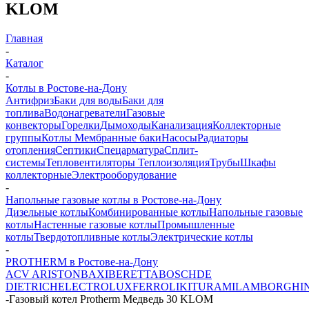
KLOM
Главная
-
Каталог
-
Котлы в Ростове-на-Дону
Антифриз
Баки для воды
Баки для
топлива
Водонагреватели
Газовые
конвекторы
Горелки
Дымоходы
Канализация
Коллекторные
группы
Котлы
Мембранные баки
Насосы
Радиаторы
отопления
Септики
Спецарматура
Сплит-
системы
Тепловентиляторы
Теплоизоляция
Трубы
Шкафы
коллекторные
Электрооборудование
-
Напольные газовые котлы в Ростове-на-Дону
Дизельные котлы
Комбинированные котлы
Напольные газовые
котлы
Настенные газовые котлы
Промышленные
котлы
Твердотопливные котлы
Электрические котлы
-
PROTHERM в Ростове-на-Дону
ACV
ARISTON
BAXI
BERETTA
BOSCH
DE
DIETRICH
ELECTROLUX
FERROLI
KITURAMI
LAMBORGHIN
-
Газовый котел Protherm Медведь 30 KLOM