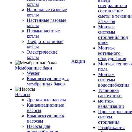
выезд
котлы
специалиста и
Напольные газовые
составление
котлы
сметы в течении
Настенные газовые
24 часов
котлы
Монтаж
Промышленные
системы
котлы
отопления под
Твердотопливные
ключ
котлы
Монтаж
Электрические
котельного
котлы
оборудования
Акции
Монтаж теплого
Мембранные баки
пола
Wester
Монтаж
Комплектуюшие для
системы
мембранных баков
водоснабжения
Установка
Насосы
сантехники
Дренажные насосы
монтаж
Канализационные
канализации
насосы
Проектирование
Комплектующие к
систем
насосам
отопления
Насосы для
Газификация
водоснабжения