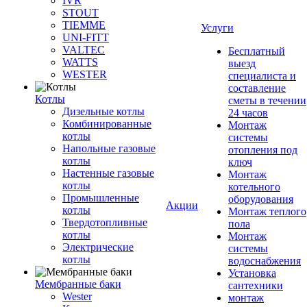
IVR
STOUT
TIEMME
Услуги
UNI-FITT
VALTEC
Бесплатный
WATTS
выезд
WESTER
специалиста и
составление
Котлы
сметы в течении
Дизельные котлы
24 часов
Комбинированные
Монтаж
котлы
системы
Напольные газовые
отопления под
котлы
ключ
Настенные газовые
Монтаж
котлы
котельного
Промышленные
оборудования
Акции
котлы
Монтаж теплого
Твердотопливные
пола
котлы
Монтаж
Электрические
системы
котлы
водоснабжения
Установка
Мембранные баки
сантехники
Wester
монтаж