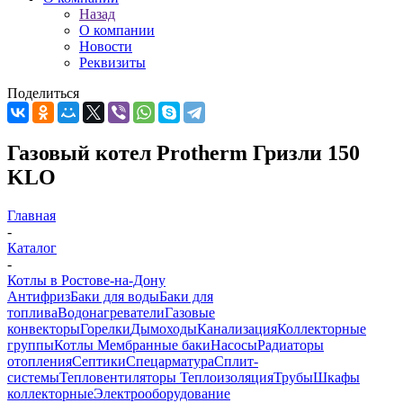
Назад
О компании
Новости
Реквизиты
Поделиться
Газовый котел Protherm Гризли 150
KLO
Главная
-
Каталог
-
Котлы в Ростове-на-Дону
Антифриз
Баки для воды
Баки для
топлива
Водонагреватели
Газовые
конвекторы
Горелки
Дымоходы
Канализация
Коллекторные
группы
Котлы
Мембранные баки
Насосы
Радиаторы
отопления
Септики
Спецарматура
Сплит-
системы
Тепловентиляторы
Теплоизоляция
Трубы
Шкафы
коллекторные
Электрооборудование