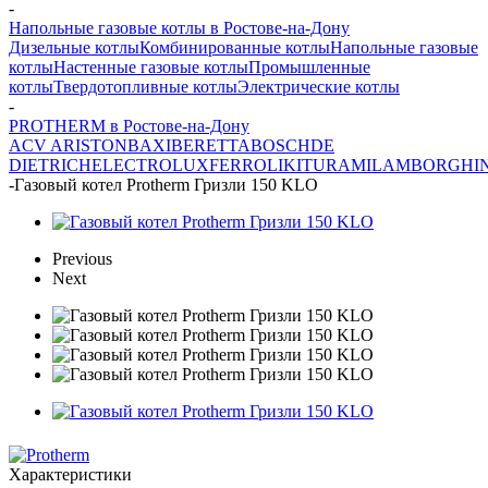
-
Напольные газовые котлы в Ростове-на-Дону
Дизельные котлы
Комбинированные котлы
Напольные газовые
котлы
Настенные газовые котлы
Промышленные
котлы
Твердотопливные котлы
Электрические котлы
-
PROTHERM в Ростове-на-Дону
ACV
ARISTON
BAXI
BERETTA
BOSCH
DE
DIETRICH
ELECTROLUX
FERROLI
KITURAMI
LAMBORGHIN
-
Газовый котел Protherm Гризли 150 KLO
Previous
Next
Характеристики