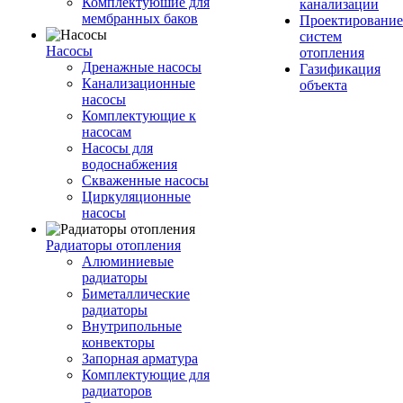
Комплектуюшие для
канализации
мембранных баков
Проектирование
систем
Насосы
отопления
Дренажные насосы
Газификация
Канализационные
объекта
насосы
Комплектующие к
насосам
Насосы для
водоснабжения
Скваженные насосы
Циркуляционные
насосы
Радиаторы отопления
Алюминиевые
радиаторы
Биметаллические
радиаторы
Внутрипольные
конвекторы
Запорная арматура
Комплектующие для
радиаторов