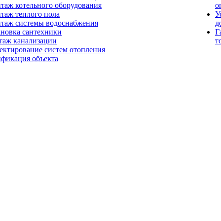
таж котельного оборудования
о
таж теплого пола
У
таж системы водоснабжения
д
ановка сантехники
Г
таж канализации
т
ектирование систем отопления
ификация объекта