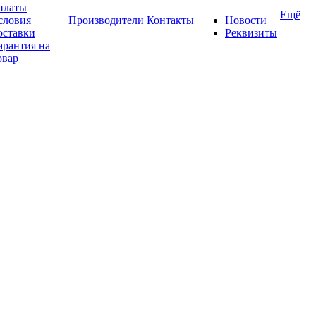
платы
Ещё
словия
Производители
Контакты
Новости
оставки
Реквизиты
арантия на
овар