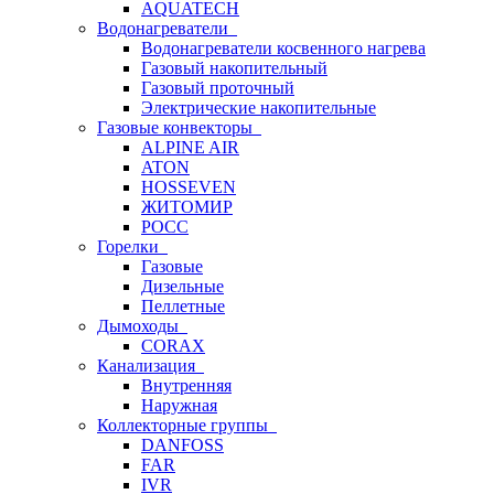
AQUATECH
Водонагреватели
Водонагреватели косвенного нагрева
Газовый накопительный
Газовый проточный
Электрические накопительные
Газовые конвекторы
ALPINE AIR
ATON
HOSSEVEN
ЖИТОМИР
РОСС
Горелки
Газовые
Дизельные
Пеллетные
Дымоходы
CORAX
Канализация
Внутренняя
Наружная
Коллекторные группы
DANFOSS
FAR
IVR