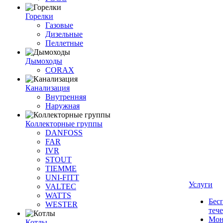
Горелки
Газовые
Дизельные
Пеллетные
Дымоходы
CORAX
Канализация
Внутренняя
Наружная
Коллекторные группы
DANFOSS
FAR
IVR
STOUT
TIEMME
UNI-FITT
Услуги
VALTEC
WATTS
Бес
WESTER
теч
Мон
Котлы