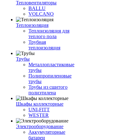
Тепловентиляторы
BALLU
VOLCANO
Теплоизоляция
Теплоизоляция для
теплого пола
Трубная
теплоизоляция
Трубы
Металлопластиковые
трубы
Полипропиленовые
трубы
Трубы из сшитого
полиэтилена
Шкафы коллекторные
UNI-FITT
WESTER
Электрооборудование
Аккумуляторные
батареи