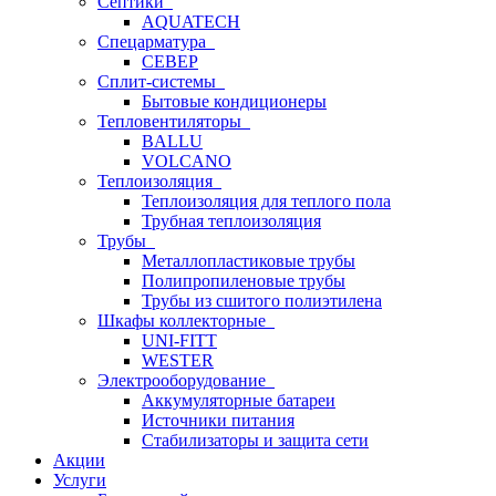
Септики
AQUATECH
Спецарматура
СЕВЕР
Сплит-системы
Бытовые кондиционеры
Тепловентиляторы
BALLU
VOLCANO
Теплоизоляция
Теплоизоляция для теплого пола
Трубная теплоизоляция
Трубы
Металлопластиковые трубы
Полипропиленовые трубы
Трубы из сшитого полиэтилена
Шкафы коллекторные
UNI-FITT
WESTER
Электрооборудование
Аккумуляторные батареи
Источники питания
Стабилизаторы и защита сети
Акции
Услуги