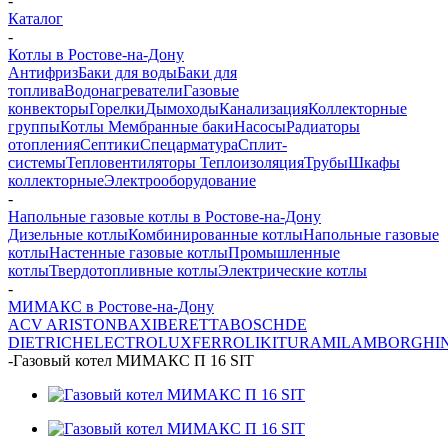
-
Каталог
-
Котлы в Ростове-на-Дону
Антифриз
Баки для воды
Баки для
топлива
Водонагреватели
Газовые
конвекторы
Горелки
Дымоходы
Канализация
Коллекторные
группы
Котлы
Мембранные баки
Насосы
Радиаторы
отопления
Септики
Спецарматура
Сплит-
системы
Тепловентиляторы
Теплоизоляция
Трубы
Шкафы
коллекторные
Электрооборудование
-
Напольные газовые котлы в Ростове-на-Дону
Дизельные котлы
Комбинированные котлы
Напольные газовые
котлы
Настенные газовые котлы
Промышленные
котлы
Твердотопливные котлы
Электрические котлы
-
МИМАКС в Ростове-на-Дону
ACV
ARISTON
BAXI
BERETTA
BOSCH
DE
DIETRICH
ELECTROLUX
FERROLI
KITURAMI
LAMBORGHIN
-
Газовый котел МИМАКС П 16 SIT