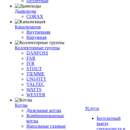
Пеллетные
Дымоходы
CORAX
Канализация
Внутренняя
Наружная
Коллекторные группы
DANFOSS
FAR
IVR
STOUT
TIEMME
UNI-FITT
VALTEC
WATTS
WESTER
Котлы
Услуги
Дизельные котлы
Комбинированные
Бесплатный
котлы
выезд
Напольные газовые
специалиста и