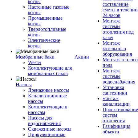
котлы
составление
Настенные газовые
сметы в течении
котлы
24 часов
Промышленные
Монтаж
котлы
системы
Твердотопливные
отопления под
котлы
ключ
Электрические
Монтаж
котлы
котельного
оборудования
Мембранные баки
Акции
Монтаж теплого
Wester
пола
Комплектуюшие для
Монтаж
мембранных баков
системы
водоснабжения
Насосы
Установка
Дренажные насосы
сантехники
Канализационные
монтаж
насосы
канализации
Комплектующие к
Проектирование
насосам
систем
Насосы для
отопления
водоснабжения
Газификация
Скваженные насосы
объекта
Циркуляционные