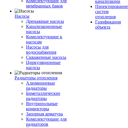
Комплектуюшие для
канализации
мембранных баков
Проектирование
систем
Насосы
отопления
Дренажные насосы
Газификация
Канализационные
объекта
насосы
Комплектующие к
насосам
Насосы для
водоснабжения
Скваженные насосы
Циркуляционные
насосы
Радиаторы отопления
Алюминиевые
радиаторы
Биметаллические
радиаторы
Внутрипольные
конвекторы
Запорная арматура
Комплектующие для
радиаторов