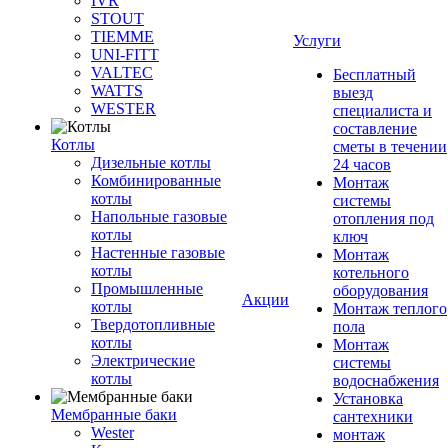
IVR
STOUT
TIEMME
Услуги
UNI-FITT
VALTEC
Бесплатный
WATTS
выезд
WESTER
специалиста и
составление
Котлы
сметы в течении
Дизельные котлы
24 часов
Комбинированные
Монтаж
котлы
системы
Напольные газовые
отопления под
котлы
ключ
Настенные газовые
Монтаж
котлы
котельного
Промышленные
оборудования
Акции
котлы
Монтаж теплого
Твердотопливные
пола
котлы
Монтаж
Электрические
системы
котлы
водоснабжения
Установка
Мембранные баки
сантехники
Wester
монтаж