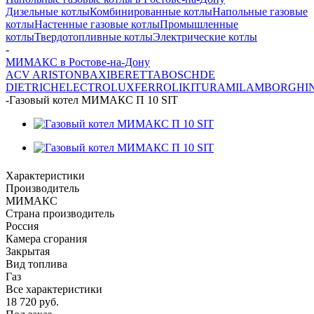
Дизельные котлы
Комбинированные котлы
Напольные газовые
котлы
Настенные газовые котлы
Промышленные
котлы
Твердотопливные котлы
Электрические котлы
-
МИМАКС в Ростове-на-Дону
ACV
ARISTON
BAXI
BERETTA
BOSCH
DE
DIETRICH
ELECTROLUX
FERROLI
KITURAMI
LAMBORGHIN
-
Газовый котел МИМАКС П 10 SIT
Характеристики
Производитель
МИМАКС
Страна производитель
Россия
Камера сгорания
Закрытая
Вид топлива
Газ
Все характеристики
18 720
руб.