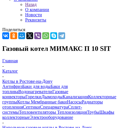
Назад
О компании
Новости
Реквизиты
Поделиться
Газовый котел МИМАКС П 10 SIT
Главная
-
Каталог
-
Котлы в Ростове-на-Дону
Антифриз
Баки для воды
Баки для
топлива
Водонагреватели
Газовые
конвекторы
Горелки
Дымоходы
Канализация
Коллекторные
группы
Котлы
Мембранные баки
Насосы
Радиаторы
отопления
Септики
Спецарматура
Сплит-
системы
Тепловентиляторы
Теплоизоляция
Трубы
Шкафы
коллекторные
Электрооборудование
-
Напольные газовые котлы в Ростове-на-Дону