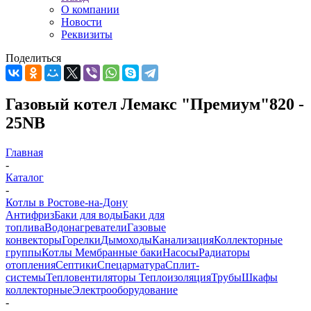
О компании
Новости
Реквизиты
Поделиться
Газовый котел Лемакс "Премиум"820 -
25NВ
Главная
-
Каталог
-
Котлы в Ростове-на-Дону
Антифриз
Баки для воды
Баки для
топлива
Водонагреватели
Газовые
конвекторы
Горелки
Дымоходы
Канализация
Коллекторные
группы
Котлы
Мембранные баки
Насосы
Радиаторы
отопления
Септики
Спецарматура
Сплит-
системы
Тепловентиляторы
Теплоизоляция
Трубы
Шкафы
коллекторные
Электрооборудование
-