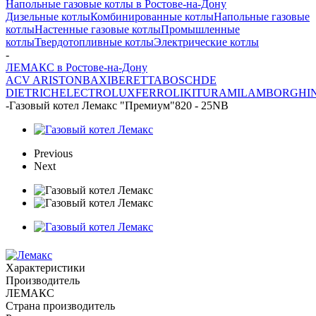
Напольные газовые котлы в Ростове-на-Дону
Дизельные котлы
Комбинированные котлы
Напольные газовые
котлы
Настенные газовые котлы
Промышленные
котлы
Твердотопливные котлы
Электрические котлы
-
ЛЕМАКС в Ростове-на-Дону
ACV
ARISTON
BAXI
BERETTA
BOSCH
DE
DIETRICH
ELECTROLUX
FERROLI
KITURAMI
LAMBORGHIN
-
Газовый котел Лемакс "Премиум"820 - 25NВ
Previous
Next
Характеристики
Производитель
ЛЕМАКС
Страна производитель