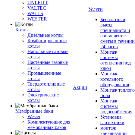
UNI-FITT
VALTEC
Услуги
WATTS
WESTER
Бесплатный
выезд
Котлы
специалиста и
Дизельные котлы
составление
Комбинированные
сметы в течении
котлы
24 часов
Напольные газовые
Монтаж
котлы
системы
Настенные газовые
отопления под
котлы
ключ
Промышленные
Монтаж
котлы
котельного
Твердотопливные
оборудования
Акции
котлы
Монтаж теплого
Электрические
пола
котлы
Монтаж
системы
Мембранные баки
водоснабжения
Wester
Установка
Комплектуюшие для
сантехники
мембранных баков
монтаж
канализации