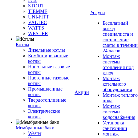
IVR
STOUT
TIEMME
Услуги
UNI-FITT
VALTEC
Бесплатный
WATTS
выезд
WESTER
специалиста и
составление
Котлы
сметы в течении
Дизельные котлы
24 часов
Комбинированные
Монтаж
котлы
системы
Напольные газовые
отопления под
котлы
ключ
Настенные газовые
Монтаж
котлы
котельного
Промышленные
оборудования
Акции
котлы
Монтаж теплого
Твердотопливные
пола
котлы
Монтаж
Электрические
системы
котлы
водоснабжения
Установка
Мембранные баки
сантехники
Wester
монтаж