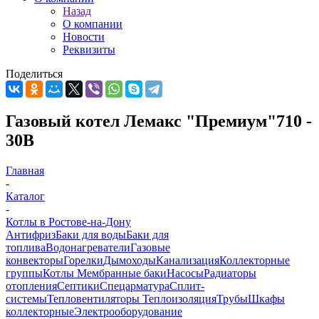
Назад
О компании
Новости
Реквизиты
Поделиться
Газовый котел Лемакс "Премиум"710 -
30В
Главная
-
Каталог
-
Котлы в Ростове-на-Дону
Антифриз
Баки для воды
Баки для
топлива
Водонагреватели
Газовые
конвекторы
Горелки
Дымоходы
Канализация
Коллекторные
группы
Котлы
Мембранные баки
Насосы
Радиаторы
отопления
Септики
Спецарматура
Сплит-
системы
Тепловентиляторы
Теплоизоляция
Трубы
Шкафы
коллекторные
Электрооборудование