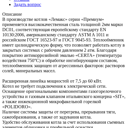
Задать вопрос
Описание
В производстве котлов «Лемакс» серии «Премиум»
применяется высококачественная сталь толщиной 2мм марки
DC01, соответствующая европейскому стандарту EN
10130:2006, американскому стандарту ASTM A 1011 и
российским ГОСТ 16523-97 и ГОСТ 9045-93. Теплообменник
имеет цилиндрическую форму, что позволяет работать котлу в
закрытых системах с рабочим давлением 2 атм. Благодаря
покрытию антикоррозийной эмалью «CERTA» (температура
воздействия 750°С) и обработке ингибирующим составом,
теплообменник защищен от агрессивных факторов: растворов
солей, минеральных масел.
Расширенная линейка мощностей от 7,5 до 60 кВт.
Котел не требует подключения к электрической сети.
Оснащение оригинальными компонентами газогорелочного
устройства и газовым клапаном итальянского концерна «SIT»,
а также инжекционной микрофакельной горелкой
«POLIDORO».
Наличие системы защиты от перегрева, прерывания тяги,
сажеобразования, а также от задувания котла.
Удобство обслуживания котла за счет использования съемных
элементов облицовки и профильной оснастки.