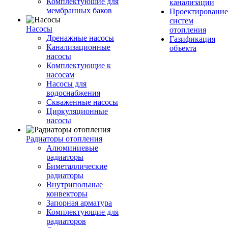
Комплектуюшие для
канализации
мембранных баков
Проектирование
систем
Насосы
отопления
Дренажные насосы
Газификация
Канализационные
объекта
насосы
Комплектующие к
насосам
Насосы для
водоснабжения
Скваженные насосы
Циркуляционные
насосы
Радиаторы отопления
Алюминиевые
радиаторы
Биметаллические
радиаторы
Внутрипольные
конвекторы
Запорная арматура
Комплектующие для
радиаторов