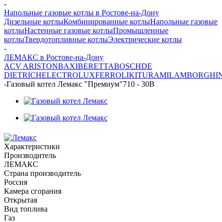
-
Напольные газовые котлы в Ростове-на-Дону
Дизельные котлы
Комбинированные котлы
Напольные газовые
котлы
Настенные газовые котлы
Промышленные
котлы
Твердотопливные котлы
Электрические котлы
-
ЛЕМАКС в Ростове-на-Дону
ACV
ARISTON
BAXI
BERETTA
BOSCH
DE
DIETRICH
ELECTROLUX
FERROLI
KITURAMI
LAMBORGHIN
-
Газовый котел Лемакс "Премиум"710 - 30В
Характеристики
Производитель
ЛЕМАКС
Страна производитель
Россия
Камера сгорания
Открытая
Вид топлива
Газ