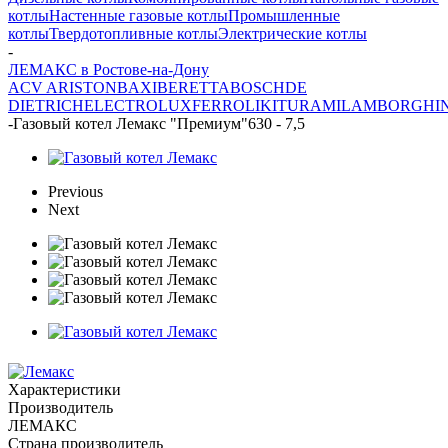
котлы
Настенные газовые котлы
Промышленные
котлы
Твердотопливные котлы
Электрические котлы
-
ЛЕМАКС в Ростове-на-Дону
ACV
ARISTON
BAXI
BERETTA
BOSCH
DE
DIETRICH
ELECTROLUX
FERROLI
KITURAMI
LAMBORGHIN
-
Газовый котел Лемакс "Премиум"630 - 7,5
Previous
Next
Характеристики
Производитель
ЛЕМАКС
Страна производитель