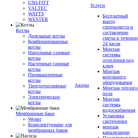
UNI-FITT
Услуги
VALTEC
WATTS
Бесплатный
WESTER
выезд
специалиста и
Котлы
составление
Дизельные котлы
сметы в течении
Комбинированные
24 часов
котлы
Монтаж
Напольные газовые
системы
котлы
отопления под
Настенные газовые
ключ
котлы
Монтаж
Промышленные
котельного
котлы
оборудования
Акции
Твердотопливные
Монтаж теплого
котлы
пола
Электрические
Монтаж
котлы
системы
водоснабжения
Мембранные баки
Установка
Wester
сантехники
Комплектуюшие для
монтаж
мембранных баков
канализации
Проектирование