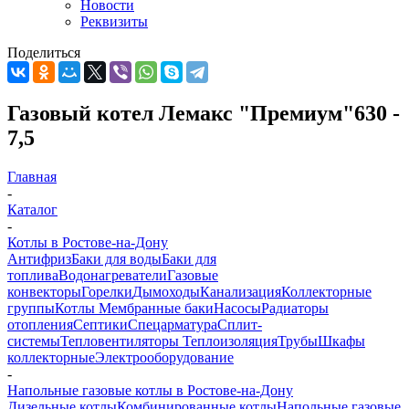
Новости
Реквизиты
Поделиться
Газовый котел Лемакс "Премиум"630 -
7,5
Главная
-
Каталог
-
Котлы в Ростове-на-Дону
Антифриз
Баки для воды
Баки для
топлива
Водонагреватели
Газовые
конвекторы
Горелки
Дымоходы
Канализация
Коллекторные
группы
Котлы
Мембранные баки
Насосы
Радиаторы
отопления
Септики
Спецарматура
Сплит-
системы
Тепловентиляторы
Теплоизоляция
Трубы
Шкафы
коллекторные
Электрооборудование
-
Напольные газовые котлы в Ростове-на-Дону
Дизельные котлы
Комбинированные котлы
Напольные газовые