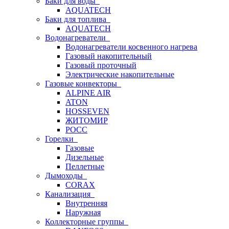
Баки для воды
AQUATECH
Баки для топлива
AQUATECH
Водонагреватели
Водонагреватели косвенного нагрева
Газовый накопительный
Газовый проточный
Электрические накопительные
Газовые конвекторы
ALPINE AIR
ATON
HOSSEVEN
ЖИТОМИР
РОСС
Горелки
Газовые
Дизельные
Пеллетные
Дымоходы
CORAX
Канализация
Внутренняя
Наружная
Коллекторные группы