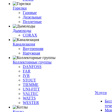
Горелки
Газовые
Дизельные
Пеллетные
Дымоходы
CORAX
Канализация
Внутренняя
Наружная
Коллекторные группы
DANFOSS
FAR
IVR
STOUT
TIEMME
UNI-FITT
Услуги
VALTEC
WATTS
Бес
WESTER
теч
Мон
Котлы