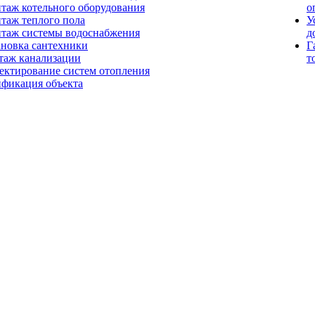
таж котельного оборудования
о
таж теплого пола
У
таж системы водоснабжения
д
ановка сантехники
Г
таж канализации
т
ектирование систем отопления
ификация объекта