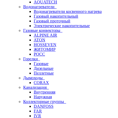
AQUATECH
Водонагреватели
Водонагреватели косвенного нагрева
Газовый накопительный
Газовый проточный
Электрические накопительные
Газовые конвекторы
ALPINE AIR
ATON
HOSSEVEN
ЖИТОМИР
РОСС
Горелки
Газовые
Дизельные
Пеллетные
Дымоходы
CORAX
Канализация
Внутренняя
Наружная
Коллекторные группы
DANFOSS
FAR
IVR