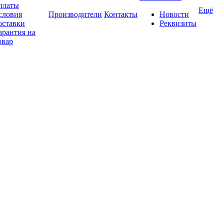
платы
Ещё
словия
Производители
Контакты
Новости
оставки
Реквизиты
арантия на
овар