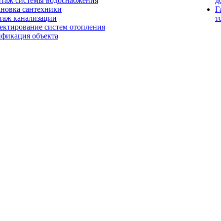
таж системы водоснабжения
д
ановка сантехники
Г
таж канализации
т
ектирование систем отопления
ификация объекта