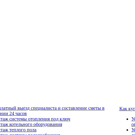
платный выезд специалиста и составление сметы в
Как ку
ении 24 часов
таж системы отопления под ключ
У
таж котельного оборудования
о
таж теплого пола
У