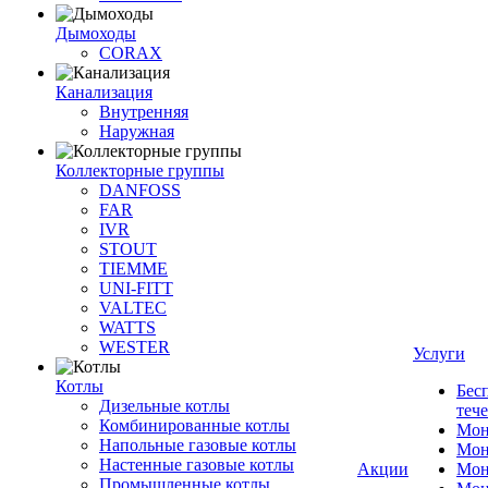
Дымоходы
CORAX
Канализация
Внутренняя
Наружная
Коллекторные группы
DANFOSS
FAR
IVR
STOUT
TIEMME
UNI-FITT
VALTEC
WATTS
WESTER
Услуги
Котлы
Бес
Дизельные котлы
теч
Комбинированные котлы
Мон
Напольные газовые котлы
Мон
Настенные газовые котлы
Акции
Мон
Промышленные котлы