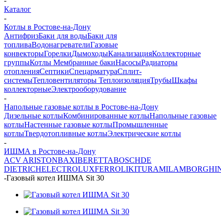
-
Каталог
-
Котлы в Ростове-на-Дону
Антифриз
Баки для воды
Баки для
топлива
Водонагреватели
Газовые
конвекторы
Горелки
Дымоходы
Канализация
Коллекторные
группы
Котлы
Мембранные баки
Насосы
Радиаторы
отопления
Септики
Спецарматура
Сплит-
системы
Тепловентиляторы
Теплоизоляция
Трубы
Шкафы
коллекторные
Электрооборудование
-
Напольные газовые котлы в Ростове-на-Дону
Дизельные котлы
Комбинированные котлы
Напольные газовые
котлы
Настенные газовые котлы
Промышленные
котлы
Твердотопливные котлы
Электрические котлы
-
ИШМА в Ростове-на-Дону
ACV
ARISTON
BAXI
BERETTA
BOSCH
DE
DIETRICH
ELECTROLUX
FERROLI
KITURAMI
LAMBORGHIN
-
Газовый котел ИШМА Sit 30