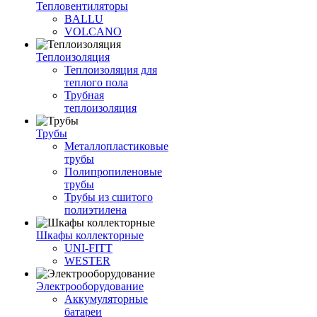
Тепловентиляторы
BALLU
VOLCANO
Теплоизоляция
Теплоизоляция для
теплого пола
Трубная
теплоизоляция
Трубы
Металлопластиковые
трубы
Полипропиленовые
трубы
Трубы из сшитого
полиэтилена
Шкафы коллекторные
UNI-FITT
WESTER
Электрооборудование
Аккумуляторные
батареи