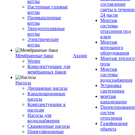
котлы
составление
Настенные газовые
сметы в течении
котлы
24 часов
Промышленные
Монтаж
котлы
системы
Твердотопливные
отопления под
котлы
ключ
Электрические
Монтаж
котлы
котельного
оборудования
Мембранные баки
Акции
Монтаж теплого
Wester
пола
Комплектуюшие для
Монтаж
мембранных баков
системы
водоснабжения
Насосы
Установка
Дренажные насосы
сантехники
Канализационные
монтаж
насосы
канализации
Комплектующие к
Проектирование
насосам
систем
Насосы для
отопления
водоснабжения
Газификация
Скваженные насосы
объекта
Циркуляционные