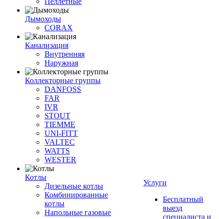
Пеллетные
Дымоходы
CORAX
Канализация
Внутренняя
Наружная
Коллекторные группы
DANFOSS
FAR
IVR
STOUT
TIEMME
UNI-FITT
VALTEC
WATTS
WESTER
Котлы
Услуги
Дизельные котлы
Комбинированные
Бесплатный
котлы
выезд
Напольные газовые
специалиста и