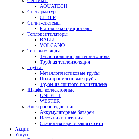
Септики
AQUATECH
Спецарматура
СЕВЕР
Сплит-системы
Бытовые кондиционеры
Тепловентиляторы
BALLU
VOLCANO
Теплоизоляция
Теплоизоляция для теплого пола
Трубная теплоизоляция
Трубы
Металлопластиковые трубы
Полипропиленовые трубы
Трубы из сшитого полиэтилена
Шкафы коллекторные
UNI-FITT
WESTER
Электрооборудование
Аккумуляторные батареи
Источники питания
Стабилизаторы и защита сети
Акции
Услуги