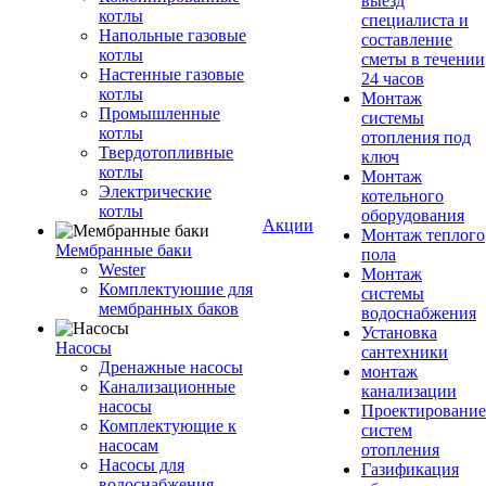
выезд
котлы
специалиста и
Напольные газовые
составление
котлы
сметы в течении
Настенные газовые
24 часов
котлы
Монтаж
Промышленные
системы
котлы
отопления под
Твердотопливные
ключ
котлы
Монтаж
Электрические
котельного
котлы
оборудования
Акции
Монтаж теплого
Мембранные баки
пола
Wester
Монтаж
Комплектуюшие для
системы
мембранных баков
водоснабжения
Установка
Насосы
сантехники
Дренажные насосы
монтаж
Канализационные
канализации
насосы
Проектирование
Комплектующие к
систем
насосам
отопления
Насосы для
Газификация
водоснабжения