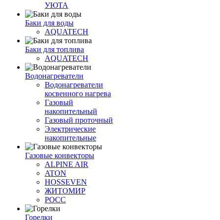
УЮТА
Баки для воды
AQUATECH
Баки для топлива
AQUATECH
Водонагреватели
Водонагреватели
косвенного нагрева
Газовый
накопительный
Газовый проточный
Электрические
накопительные
Газовые конвекторы
ALPINE AIR
ATON
HOSSEVEN
ЖИТОМИР
РОСС
Горелки