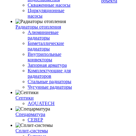
объекта
Скваженные насосы
Циркуляционные
насосы
Радиаторы отопления
Алюминиевые
радиаторы
Биметаллические
радиаторы
Внутрипольные
конвекторы
Запорная арматура
Комплектующие для
радиаторов
Стальные радиаторы
Чугунные радиаторы
Септики
AQUATECH
Спецарматура
СЕВЕР
Сплит-системы