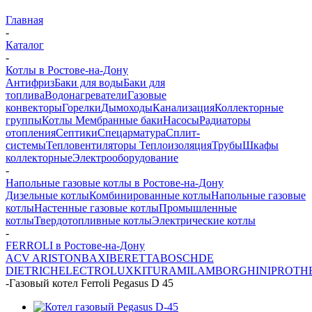
Главная
-
Каталог
-
Котлы в Ростове-на-Дону
Антифриз
Баки для воды
Баки для
топлива
Водонагреватели
Газовые
конвекторы
Горелки
Дымоходы
Канализация
Коллекторные
группы
Котлы
Мембранные баки
Насосы
Радиаторы
отопления
Септики
Спецарматура
Сплит-
системы
Тепловентиляторы
Теплоизоляция
Трубы
Шкафы
коллекторные
Электрооборудование
-
Напольные газовые котлы в Ростове-на-Дону
Дизельные котлы
Комбинированные котлы
Напольные газовые
котлы
Настенные газовые котлы
Промышленные
котлы
Твердотопливные котлы
Электрические котлы
-
FERROLI в Ростове-на-Дону
ACV
ARISTON
BAXI
BERETTA
BOSCH
DE
DIETRICH
ELECTROLUX
KITURAMI
LAMBORGHINI
PROTH
-
Газовый котел Ferroli Pegasus D 45