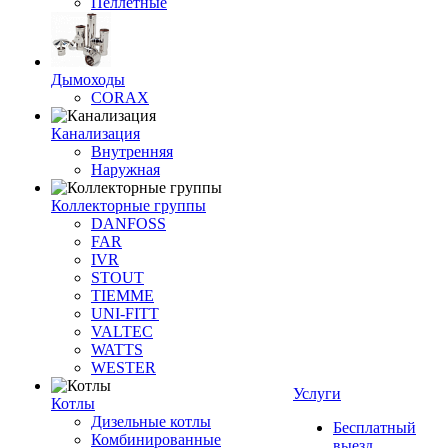
Пеллетные
Дымоходы
CORAX
Канализация
Внутренняя
Наружная
Коллекторные группы
DANFOSS
FAR
IVR
STOUT
TIEMME
UNI-FITT
VALTEC
WATTS
WESTER
Услуги
Котлы
Дизельные котлы
Бесплатный
Комбинированные
выезд