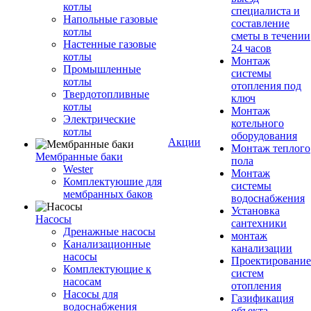
котлы
специалиста и
Напольные газовые
составление
котлы
сметы в течении
Настенные газовые
24 часов
котлы
Монтаж
Промышленные
системы
котлы
отопления под
Твердотопливные
ключ
котлы
Монтаж
Электрические
котельного
котлы
оборудования
Акции
Монтаж теплого
Мембранные баки
пола
Wester
Монтаж
Комплектуюшие для
системы
мембранных баков
водоснабжения
Установка
Насосы
сантехники
Дренажные насосы
монтаж
Канализационные
канализации
насосы
Проектирование
Комплектующие к
систем
насосам
отопления
Насосы для
Газификация
водоснабжения
объекта