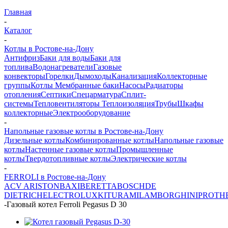
Главная
-
Каталог
-
Котлы в Ростове-на-Дону
Антифриз
Баки для воды
Баки для
топлива
Водонагреватели
Газовые
конвекторы
Горелки
Дымоходы
Канализация
Коллекторные
группы
Котлы
Мембранные баки
Насосы
Радиаторы
отопления
Септики
Спецарматура
Сплит-
системы
Тепловентиляторы
Теплоизоляция
Трубы
Шкафы
коллекторные
Электрооборудование
-
Напольные газовые котлы в Ростове-на-Дону
Дизельные котлы
Комбинированные котлы
Напольные газовые
котлы
Настенные газовые котлы
Промышленные
котлы
Твердотопливные котлы
Электрические котлы
-
FERROLI в Ростове-на-Дону
ACV
ARISTON
BAXI
BERETTA
BOSCH
DE
DIETRICH
ELECTROLUX
KITURAMI
LAMBORGHINI
PROTH
-
Газовый котел Ferroli Pegasus D 30