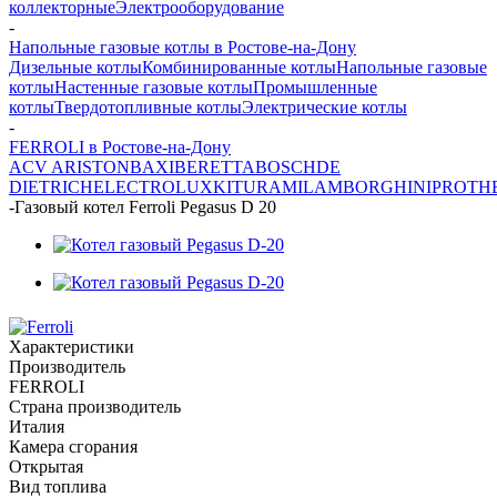
коллекторные
Электрооборудование
-
Напольные газовые котлы в Ростове-на-Дону
Дизельные котлы
Комбинированные котлы
Напольные газовые
котлы
Настенные газовые котлы
Промышленные
котлы
Твердотопливные котлы
Электрические котлы
-
FERROLI в Ростове-на-Дону
ACV
ARISTON
BAXI
BERETTA
BOSCH
DE
DIETRICH
ELECTROLUX
KITURAMI
LAMBORGHINI
PROTH
-
Газовый котел Ferroli Pegasus D 20
Характеристики
Производитель
FERROLI
Страна производитель
Италия
Камера сгорания
Открытая
Вид топлива