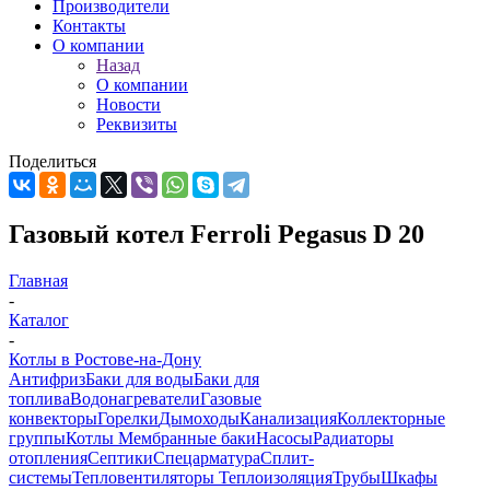
Производители
Контакты
О компании
Назад
О компании
Новости
Реквизиты
Поделиться
Газовый котел Ferroli Pegasus D 20
Главная
-
Каталог
-
Котлы в Ростове-на-Дону
Антифриз
Баки для воды
Баки для
топлива
Водонагреватели
Газовые
конвекторы
Горелки
Дымоходы
Канализация
Коллекторные
группы
Котлы
Мембранные баки
Насосы
Радиаторы
отопления
Септики
Спецарматура
Сплит-
системы
Тепловентиляторы
Теплоизоляция
Трубы
Шкафы