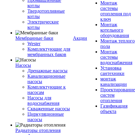
Промышленные
Монтаж
котлы
системы
Твердотопливные
отопления под
котлы
ключ
Электрические
Монтаж
котлы
котельного
оборудования
Мембранные баки
Акции
Монтаж теплого
Wester
пола
Комплектуюшие для
Монтаж
мембранных баков
системы
водоснабжения
Насосы
Установка
Дренажные насосы
сантехники
Канализационные
монтаж
насосы
канализации
Комплектующие к
Проектирование
насосам
систем
Насосы для
отопления
водоснабжения
Газификация
Скваженные насосы
объекта
Циркуляционные
насосы
Радиаторы отопления