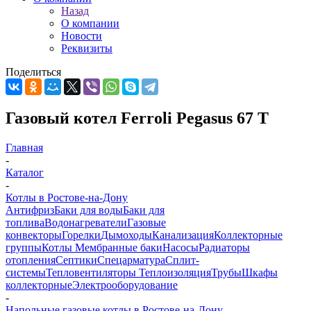
Назад
О компании
Новости
Реквизиты
Поделиться
Газовый котел Ferroli Pegasus 67 T
Главная
-
Каталог
-
Котлы в Ростове-на-Дону
Антифриз
Баки для воды
Баки для
топлива
Водонагреватели
Газовые
конвекторы
Горелки
Дымоходы
Канализация
Коллекторные
группы
Котлы
Мембранные баки
Насосы
Радиаторы
отопления
Септики
Спецарматура
Сплит-
системы
Тепловентиляторы
Теплоизоляция
Трубы
Шкафы
коллекторные
Электрооборудование
-
Напольные газовые котлы в Ростове-на-Дону