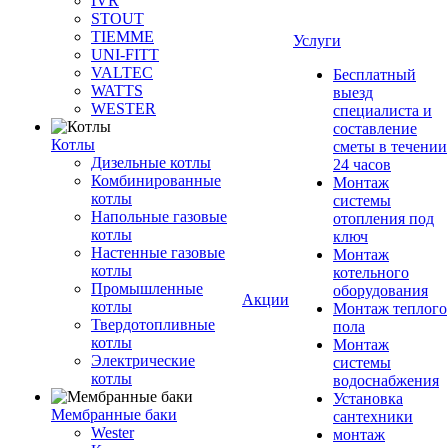
IVR
STOUT
TIEMME
Услуги
UNI-FITT
VALTEC
Бесплатный
WATTS
выезд
WESTER
специалиста и
составление
Котлы
сметы в течении
Дизельные котлы
24 часов
Комбинированные
Монтаж
котлы
системы
Напольные газовые
отопления под
котлы
ключ
Настенные газовые
Монтаж
котлы
котельного
Промышленные
оборудования
Акции
котлы
Монтаж теплого
Твердотопливные
пола
котлы
Монтаж
Электрические
системы
котлы
водоснабжения
Установка
Мембранные баки
сантехники
Wester
монтаж