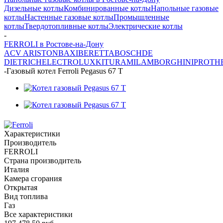
Дизельные котлы
Комбинированные котлы
Напольные газовые
котлы
Настенные газовые котлы
Промышленные
котлы
Твердотопливные котлы
Электрические котлы
-
FERROLI в Ростове-на-Дону
ACV
ARISTON
BAXI
BERETTA
BOSCH
DE
DIETRICH
ELECTROLUX
KITURAMI
LAMBORGHINI
PROTH
-
Газовый котел Ferroli Pegasus 67 T
Характеристики
Производитель
FERROLI
Страна производитель
Италия
Камера сгорания
Открытая
Вид топлива
Газ
Все характеристики