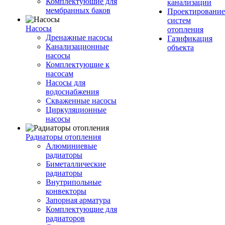
Комплектуюшие для
канализации
мембранных баков
Проектирование
систем
Насосы
отопления
Дренажные насосы
Газификация
Канализационные
объекта
насосы
Комплектующие к
насосам
Насосы для
водоснабжения
Скваженные насосы
Циркуляционные
насосы
Радиаторы отопления
Алюминиевые
радиаторы
Биметаллические
радиаторы
Внутрипольные
конвекторы
Запорная арматура
Комплектующие для
радиаторов