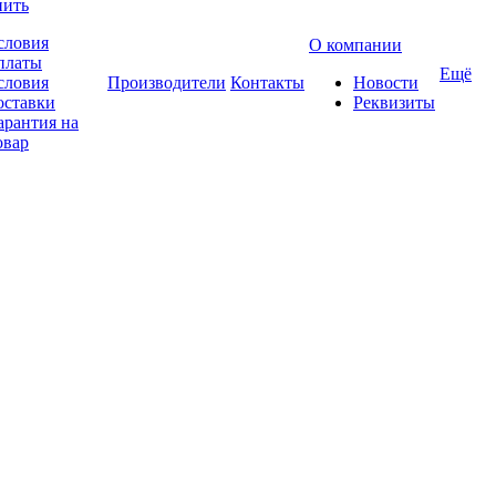
пить
словия
О компании
платы
Ещё
словия
Производители
Контакты
Новости
оставки
Реквизиты
арантия на
овар