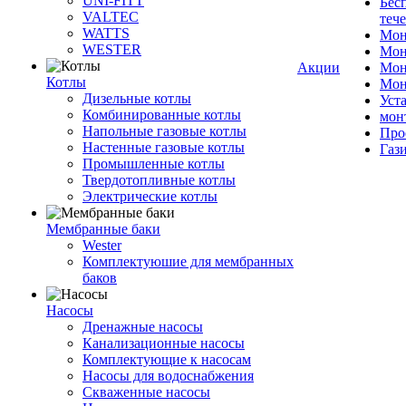
UNI-FITT
Бес
VALTEC
теч
WATTS
Мон
WESTER
Мон
Акции
Мон
Котлы
Мон
Дизельные котлы
Уст
Комбинированные котлы
мон
Напольные газовые котлы
Про
Настенные газовые котлы
Газ
Промышленные котлы
Твердотопливные котлы
Электрические котлы
Мембранные баки
Wester
Комплектуюшие для мембранных
баков
Насосы
Дренажные насосы
Канализационные насосы
Комплектующие к насосам
Насосы для водоснабжения
Скваженные насосы