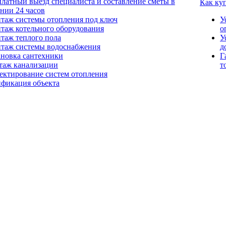
платный выезд специалиста и составление сметы в
Как ку
ении 24 часов
таж системы отопления под ключ
У
таж котельного оборудования
о
таж теплого пола
У
таж системы водоснабжения
д
ановка сантехники
Г
таж канализации
т
ектирование систем отопления
ификация объекта