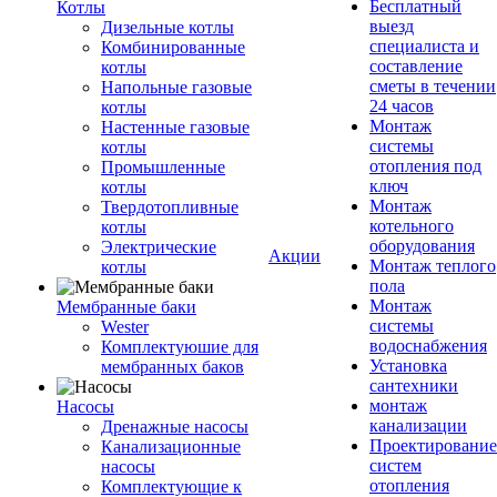
Бесплатный
Котлы
выезд
Дизельные котлы
специалиста и
Комбинированные
составление
котлы
сметы в течении
Напольные газовые
24 часов
котлы
Монтаж
Настенные газовые
системы
котлы
отопления под
Промышленные
ключ
котлы
Монтаж
Твердотопливные
котельного
котлы
оборудования
Электрические
Акции
Монтаж теплого
котлы
пола
Монтаж
Мембранные баки
системы
Wester
водоснабжения
Комплектуюшие для
Установка
мембранных баков
сантехники
монтаж
Насосы
канализации
Дренажные насосы
Проектирование
Канализационные
систем
насосы
отопления
Комплектующие к