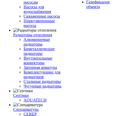
Газификация
насосам
объекта
Насосы для
водоснабжения
Скваженные насосы
Циркуляционные
насосы
Радиаторы отопления
Алюминиевые
радиаторы
Биметаллические
радиаторы
Внутрипольные
конвекторы
Запорная арматура
Комплектующие для
радиаторов
Стальные радиаторы
Чугунные радиаторы
Септики
AQUATECH
Спецарматура
СЕВЕР