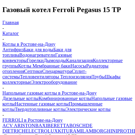
Газовый котел Ferroli Pegasus 15 TP
Главная
-
Каталог
-
Котлы в Ростове-на-Дону
Антифриз
Баки для воды
Баки для
топлива
Водонагреватели
Газовые
конвекторы
Горелки
Дымоходы
Канализация
Коллекторные
группы
Котлы
Мембранные баки
Насосы
Радиаторы
отопления
Септики
Спецарматура
Сплит-
системы
Тепловентиляторы
Теплоизоляция
Трубы
Шкафы
коллекторные
Электрооборудование
-
Напольные газовые котлы в Ростове-на-Дону
Дизельные котлы
Комбинированные котлы
Напольные газовые
котлы
Настенные газовые котлы
Промышленные
котлы
Твердотопливные котлы
Электрические котлы
-
FERROLI в Ростове-на-Дону
ACV
ARISTON
BAXI
BERETTA
BOSCH
DE
DIETRICH
ELECTROLUX
KITURAMI
LAMBORGHINI
PROTH