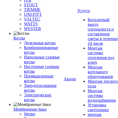
IVR
STOUT
TIEMME
Услуги
UNI-FITT
VALTEC
Бесплатный
WATTS
выезд
WESTER
специалиста и
составление
Котлы
сметы в течении
Дизельные котлы
24 часов
Комбинированные
Монтаж
котлы
системы
Напольные газовые
отопления под
котлы
ключ
Настенные газовые
Монтаж
котлы
котельного
Промышленные
оборудования
Акции
котлы
Монтаж теплого
Твердотопливные
пола
котлы
Монтаж
Электрические
системы
котлы
водоснабжения
Установка
Мембранные баки
сантехники
Wester
монтаж