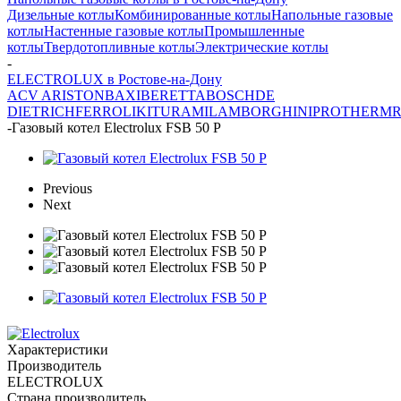
Дизельные котлы
Комбинированные котлы
Напольные газовые
котлы
Настенные газовые котлы
Промышленные
котлы
Твердотопливные котлы
Электрические котлы
-
ELECTROLUX в Ростове-на-Дону
ACV
ARISTON
BAXI
BERETTA
BOSCH
DE
DIETRICH
FERROLI
KITURAMI
LAMBORGHINI
PROTHERM
-
Газовый котел Electrolux FSB 50 P
Previous
Next
Характеристики
Производитель
ELECTROLUX
Страна производитель