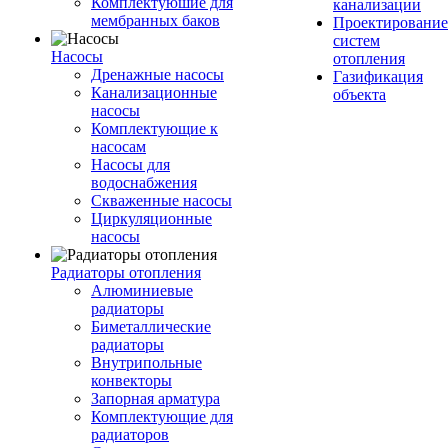
Комплектуюшие для
канализации
мембранных баков
Проектирование
систем
Насосы
отопления
Дренажные насосы
Газификация
Канализационные
объекта
насосы
Комплектующие к
насосам
Насосы для
водоснабжения
Скваженные насосы
Циркуляционные
насосы
Радиаторы отопления
Алюминиевые
радиаторы
Биметаллические
радиаторы
Внутрипольные
конвекторы
Запорная арматура
Комплектующие для
радиаторов