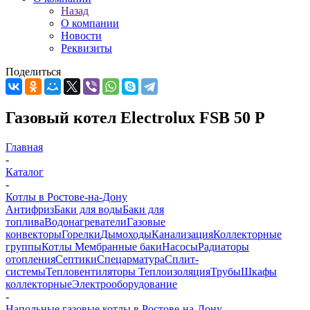
Назад
О компании
Новости
Реквизиты
Поделиться
Газовый котел Electrolux FSB 50 P
Главная
-
Каталог
-
Котлы в Ростове-на-Дону
Антифриз
Баки для воды
Баки для
топлива
Водонагреватели
Газовые
конвекторы
Горелки
Дымоходы
Канализация
Коллекторные
группы
Котлы
Мембранные баки
Насосы
Радиаторы
отопления
Септики
Спецарматура
Сплит-
системы
Тепловентиляторы
Теплоизоляция
Трубы
Шкафы
коллекторные
Электрооборудование
-
Напольные газовые котлы в Ростове-на-Дону