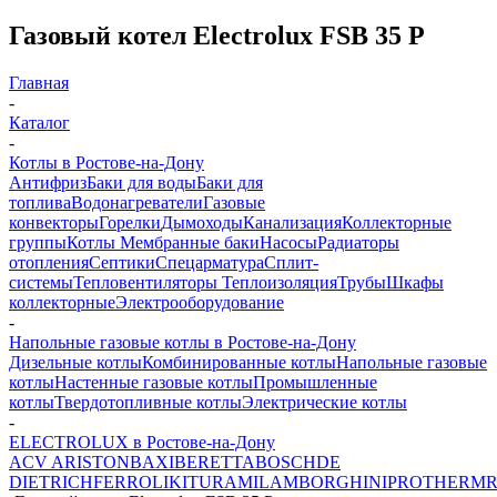
Газовый котел Electrolux FSB 35 P
Главная
-
Каталог
-
Котлы в Ростове-на-Дону
Антифриз
Баки для воды
Баки для
топлива
Водонагреватели
Газовые
конвекторы
Горелки
Дымоходы
Канализация
Коллекторные
группы
Котлы
Мембранные баки
Насосы
Радиаторы
отопления
Септики
Спецарматура
Сплит-
системы
Тепловентиляторы
Теплоизоляция
Трубы
Шкафы
коллекторные
Электрооборудование
-
Напольные газовые котлы в Ростове-на-Дону
Дизельные котлы
Комбинированные котлы
Напольные газовые
котлы
Настенные газовые котлы
Промышленные
котлы
Твердотопливные котлы
Электрические котлы
-
ELECTROLUX в Ростове-на-Дону
ACV
ARISTON
BAXI
BERETTA
BOSCH
DE
DIETRICH
FERROLI
KITURAMI
LAMBORGHINI
PROTHERM