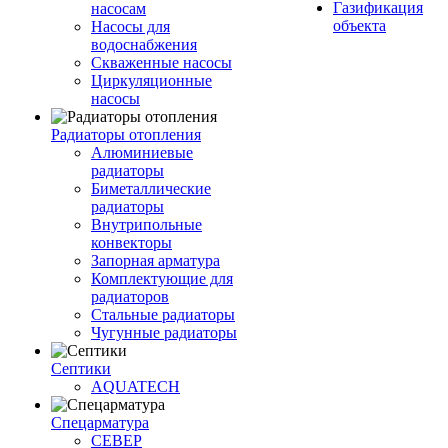
Газификация
насосам
объекта
Насосы для
водоснабжения
Скваженные насосы
Циркуляционные
насосы
Радиаторы отопления
Алюминиевые
радиаторы
Биметаллические
радиаторы
Внутрипольные
конвекторы
Запорная арматура
Комплектующие для
радиаторов
Стальные радиаторы
Чугунные радиаторы
Септики
AQUATECH
Спецарматура
СЕВЕР