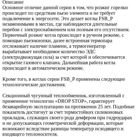
Описание
Основное отличие данной серии в том, что розжиг горелки
происходит по средствам пьезо элемента и не требует
подключение к энергосети. Это делает котлы FSB_P
незаменимыми в местах, где наблюдаются длительные
перебои с электроснабжением или полным его отсутствием.
Первичный розжиг котла происходит в ручном режиме, с
помощью пьезокнопки, далее встроенная термопара
отслеживает наличие пламени, а термогенератор
вырабатывает необходимое количество ЭДС
(электродвижущая сила) за счет которой и обеспечивается
открытие газового клапана. Дальнейшая работа котла
происходит в автоматическом режиме.
Кроме того, в котлах серии FSB_P применены следующие
технологические достижения.
Секционный чугунный теплообменник, изготовленный с
применение технологии «DROP STOP», гарантирует
безаварийную эксплуатацию на протяжении 25 лет. Подобные
показатель достигнут за счет термостойких силиконовых
прокладок, служащих своего рода демфером при гидроударах
и не допускающих геометрической деформации, которые
возникают вследствие разницы температур исходящего и
входящего теплоносителя.