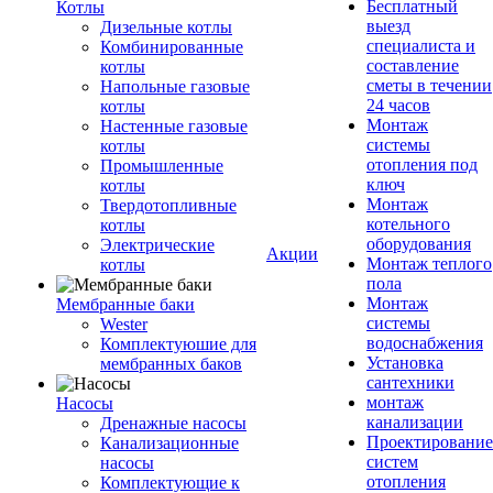
Бесплатный
Котлы
выезд
Дизельные котлы
специалиста и
Комбинированные
составление
котлы
сметы в течении
Напольные газовые
24 часов
котлы
Монтаж
Настенные газовые
системы
котлы
отопления под
Промышленные
ключ
котлы
Монтаж
Твердотопливные
котельного
котлы
оборудования
Электрические
Акции
Монтаж теплого
котлы
пола
Монтаж
Мембранные баки
системы
Wester
водоснабжения
Комплектуюшие для
Установка
мембранных баков
сантехники
монтаж
Насосы
канализации
Дренажные насосы
Проектирование
Канализационные
систем
насосы
отопления
Комплектующие к