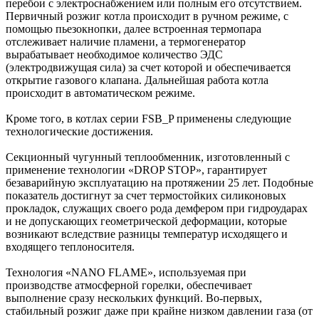
перебои с электроснабжением или полным его отсутствием.
Первичный розжиг котла происходит в ручном режиме, с
помощью пьезокнопки, далее встроенная термопара
отслеживает наличие пламени, а термогенератор
вырабатывает необходимое количество ЭДС
(электродвижущая сила) за счет которой и обеспечивается
открытие газового клапана. Дальнейшая работа котла
происходит в автоматическом режиме.
Кроме того, в котлах серии FSB_P применены следующие
технологические достижения.
Секционный чугунный теплообменник, изготовленный с
применение технологии «DROP STOP», гарантирует
безаварийную эксплуатацию на протяжении 25 лет. Подобные
показатель достигнут за счет термостойких силиконовых
прокладок, служащих своего рода демфером при гидроударах
и не допускающих геометрической деформации, которые
возникают вследствие разницы температур исходящего и
входящего теплоносителя.
Технология «NANO FLAME», используемая при
производстве атмосферной горелки, обеспечивает
выполнение сразу нескольких функций. Во-первых,
стабильный розжиг даже при крайне низком давлении газа (от