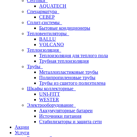
Септики
AQUATECH
Спецарматура
СЕВЕР
Сплит-системы
Бытовые кондиционеры
Тепловентиляторы
BALLU
VOLCANO
Теплоизоляция
Теплоизоляция для теплого пола
Трубная теплоизоляция
Трубы
Металлопластиковые трубы
Полипропиленовые трубы
Трубы из сшитого полиэтилена
Шкафы коллекторные
UNI-FITT
WESTER
Электрооборудование
Аккумуляторные батареи
Источники питания
Стабилизаторы и защита сети
Акции
Услуги