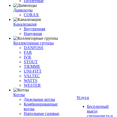
Пеллетные
Дымоходы
CORAX
Канализация
Внутренняя
Наружная
Коллекторные группы
DANFOSS
FAR
IVR
STOUT
TIEMME
UNI-FITT
VALTEC
WATTS
WESTER
Котлы
Услуги
Дизельные котлы
Комбинированные
Бесплатный
котлы
выезд
Напольные газовые
специалиста и