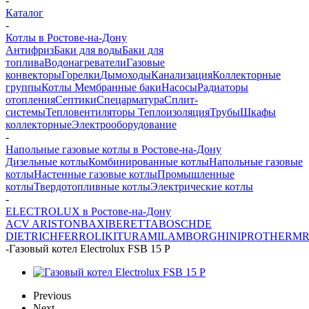
-
Каталог
-
Котлы в Ростове-на-Дону
Антифриз
Баки для воды
Баки для
топлива
Водонагреватели
Газовые
конвекторы
Горелки
Дымоходы
Канализация
Коллекторные
группы
Котлы
Мембранные баки
Насосы
Радиаторы
отопления
Септики
Спецарматура
Сплит-
системы
Тепловентиляторы
Теплоизоляция
Трубы
Шкафы
коллекторные
Электрооборудование
-
Напольные газовые котлы в Ростове-на-Дону
Дизельные котлы
Комбинированные котлы
Напольные газовые
котлы
Настенные газовые котлы
Промышленные
котлы
Твердотопливные котлы
Электрические котлы
-
ELECTROLUX в Ростове-на-Дону
ACV
ARISTON
BAXI
BERETTA
BOSCH
DE
DIETRICH
FERROLI
KITURAMI
LAMBORGHINI
PROTHERM
-
Газовый котел Electrolux FSB 15 P
Previous
Next