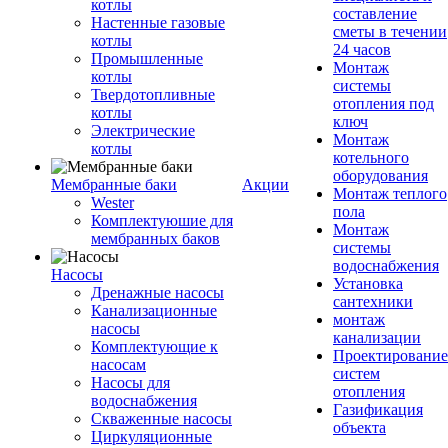
котлы
составление
Настенные газовые
сметы в течении
котлы
24 часов
Промышленные
Монтаж
котлы
системы
Твердотопливные
отопления под
котлы
ключ
Электрические
Монтаж
котлы
котельного
оборудования
Мембранные баки
Акции
Монтаж теплого
Wester
пола
Комплектуюшие для
Монтаж
мембранных баков
системы
водоснабжения
Насосы
Установка
Дренажные насосы
сантехники
Канализационные
монтаж
насосы
канализации
Комплектующие к
Проектирование
насосам
систем
Насосы для
отопления
водоснабжения
Газификация
Скваженные насосы
объекта
Циркуляционные