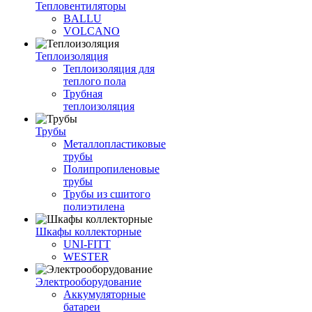
Тепловентиляторы
BALLU
VOLCANO
Теплоизоляция
Теплоизоляция для
теплого пола
Трубная
теплоизоляция
Трубы
Металлопластиковые
трубы
Полипропиленовые
трубы
Трубы из сшитого
полиэтилена
Шкафы коллекторные
UNI-FITT
WESTER
Электрооборудование
Аккумуляторные
батареи