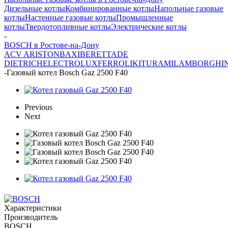
Дизельные котлы
Комбинированные котлы
Напольные газовые
котлы
Настенные газовые котлы
Промышленные
котлы
Твердотопливные котлы
Электрические котлы
-
BOSCH в Ростове-на-Дону
ACV
ARISTON
BAXI
BERETTA
DE
DIETRICH
ELECTROLUX
FERROLI
KITURAMI
LAMBORGHIN
-
Газовый котел Bosch Gaz 2500 F40
Previous
Next
Характеристики
Производитель
BOSCH