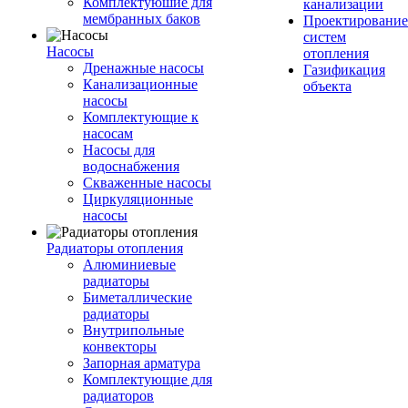
Комплектуюшие для
канализации
мембранных баков
Проектирование
систем
Насосы
отопления
Дренажные насосы
Газификация
Канализационные
объекта
насосы
Комплектующие к
насосам
Насосы для
водоснабжения
Скваженные насосы
Циркуляционные
насосы
Радиаторы отопления
Алюминиевые
радиаторы
Биметаллические
радиаторы
Внутрипольные
конвекторы
Запорная арматура
Комплектующие для
радиаторов