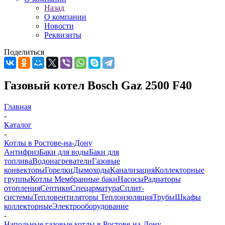
Назад
О компании
Новости
Реквизиты
Поделиться
Газовый котел Bosch Gaz 2500 F40
Главная
-
Каталог
-
Котлы в Ростове-на-Дону
Антифриз
Баки для воды
Баки для
топлива
Водонагреватели
Газовые
конвекторы
Горелки
Дымоходы
Канализация
Коллекторные
группы
Котлы
Мембранные баки
Насосы
Радиаторы
отопления
Септики
Спецарматура
Сплит-
системы
Тепловентиляторы
Теплоизоляция
Трубы
Шкафы
коллекторные
Электрооборудование
-
Напольные газовые котлы в Ростове-на-Дону