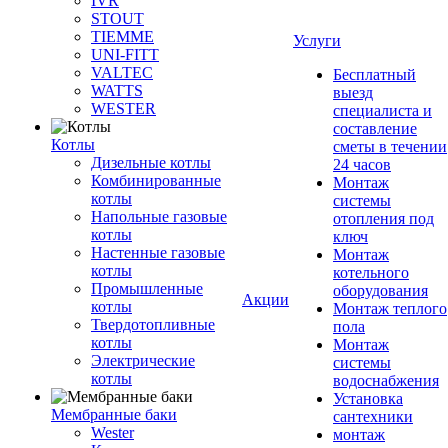
IVR
STOUT
TIEMME
Услуги
UNI-FITT
VALTEC
Бесплатный
WATTS
выезд
WESTER
специалиста и
составление
Котлы
сметы в течении
Дизельные котлы
24 часов
Комбинированные
Монтаж
котлы
системы
Напольные газовые
отопления под
котлы
ключ
Настенные газовые
Монтаж
котлы
котельного
Промышленные
оборудования
Акции
котлы
Монтаж теплого
Твердотопливные
пола
котлы
Монтаж
Электрические
системы
котлы
водоснабжения
Установка
Мембранные баки
сантехники
Wester
монтаж