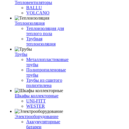
Тепловентиляторы
BALLU
VOLCANO
Теплоизоляция
Теплоизоляция для
теплого пола
Трубная
теплоизоляция
Трубы
Металлопластиковые
трубы
Полипропиленовые
трубы
Трубы из сшитого
полиэтилена
Шкафы коллекторные
UNI-FITT
WESTER
Электрооборудование
Аккумуляторные
батареи