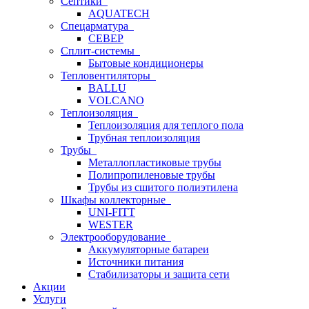
Септики
AQUATECH
Спецарматура
СЕВЕР
Сплит-системы
Бытовые кондиционеры
Тепловентиляторы
BALLU
VOLCANO
Теплоизоляция
Теплоизоляция для теплого пола
Трубная теплоизоляция
Трубы
Металлопластиковые трубы
Полипропиленовые трубы
Трубы из сшитого полиэтилена
Шкафы коллекторные
UNI-FITT
WESTER
Электрооборудование
Аккумуляторные батареи
Источники питания
Стабилизаторы и защита сети
Акции
Услуги