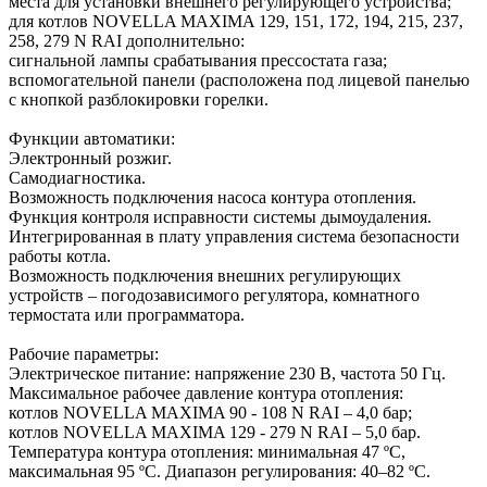
места для установки внешнего регулирующего устройства;
для котлов NOVELLA MAXIMA 129, 151, 172, 194, 215, 237,
258, 279 N RAI дополнительно:
сигнальной лампы срабатывания прессостата газа;
вспомогательной панели (расположена под лицевой панелью
с кнопкой разблокировки горелки.
Функции автоматики:
Электронный розжиг.
Самодиагностика.
Возможность подключения насоса контура отопления.
Функция контроля исправности системы дымоудаления.
Интегрированная в плату управления система безопасности
работы котла.
Возможность подключения внешних регулирующих
устройств – погодозависимого регулятора, комнатного
термостата или программатора.
Рабочие параметры:
Электрическое питание: напряжение 230 В, частота 50 Гц.
Максимальное рабочее давление контура отопления:
котлов NOVELLA MAXIMA 90 - 108 N RAI – 4,0 бар;
котлов NOVELLA MAXIMA 129 - 279 N RAI – 5,0 бар.
Температура контура отопления: минимальная 47 ºC,
максимальная 95 ºC. Диапазон регулирования: 40–82 ºC.