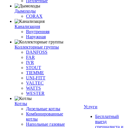
Пеллетные
Дымоходы
CORAX
Канализация
Внутренняя
Наружная
Коллекторные группы
DANFOSS
FAR
IVR
STOUT
TIEMME
UNI-FITT
VALTEC
WATTS
WESTER
Котлы
Услуги
Дизельные котлы
Комбинированные
Бесплатный
котлы
выезд
Напольные газовые
специалиста и