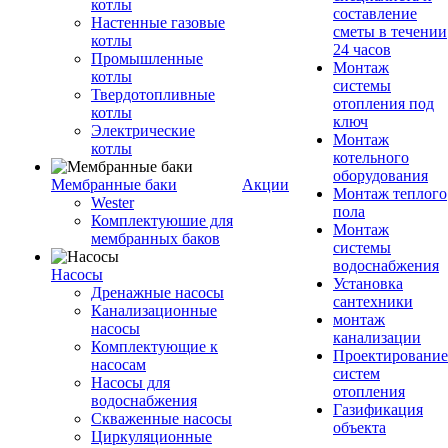
котлы
составление
Настенные газовые
сметы в течении
котлы
24 часов
Промышленные
Монтаж
котлы
системы
Твердотопливные
отопления под
котлы
ключ
Электрические
Монтаж
котлы
котельного
оборудования
Мембранные баки
Акции
Монтаж теплого
Wester
пола
Комплектуюшие для
Монтаж
мембранных баков
системы
водоснабжения
Насосы
Установка
Дренажные насосы
сантехники
Канализационные
монтаж
насосы
канализации
Комплектующие к
Проектирование
насосам
систем
Насосы для
отопления
водоснабжения
Газификация
Скваженные насосы
объекта
Циркуляционные