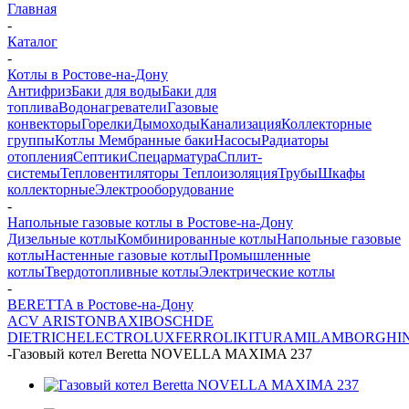
Главная
-
Каталог
-
Котлы в Ростове-на-Дону
Антифриз
Баки для воды
Баки для
топлива
Водонагреватели
Газовые
конвекторы
Горелки
Дымоходы
Канализация
Коллекторные
группы
Котлы
Мембранные баки
Насосы
Радиаторы
отопления
Септики
Спецарматура
Сплит-
системы
Тепловентиляторы
Теплоизоляция
Трубы
Шкафы
коллекторные
Электрооборудование
-
Напольные газовые котлы в Ростове-на-Дону
Дизельные котлы
Комбинированные котлы
Напольные газовые
котлы
Настенные газовые котлы
Промышленные
котлы
Твердотопливные котлы
Электрические котлы
-
BERETTA в Ростове-на-Дону
ACV
ARISTON
BAXI
BOSCH
DE
DIETRICH
ELECTROLUX
FERROLI
KITURAMI
LAMBORGHIN
-
Газовый котел Beretta NOVELLA MAXIMA 237