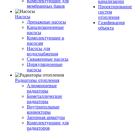
Комплектуюшие для
канализации
мембранных баков
Проектирование
систем
Насосы
отопления
Дренажные насосы
Газификация
Канализационные
объекта
насосы
Комплектующие к
насосам
Насосы для
водоснабжения
Скваженные насосы
Циркуляционные
насосы
Радиаторы отопления
Алюминиевые
радиаторы
Биметаллические
радиаторы
Внутрипольные
конвекторы
Запорная арматура
Комплектующие для
радиаторов