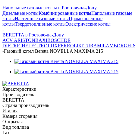
-
Напольные газовые котлы в Ростове-на-Дону
Дизельные котлы
Комбинированные котлы
Напольные газовые
котлы
Настенные газовые котлы
Промышленные
котлы
Твердотопливные котлы
Электрические котлы
-
BERETTA в Ростове-на-Дону
ACV
ARISTON
BAXI
BOSCH
DE
DIETRICH
ELECTROLUX
FERROLI
KITURAMI
LAMBORGHIN
-
Газовый котел Beretta NOVELLA MAXIMA 215
Характеристики
Производитель
BERETTA
Страна производитель
Италия
Камера сгорания
Открытая
Вид топлива
Газ