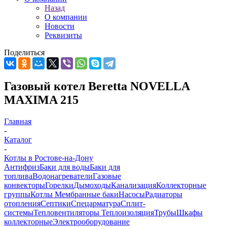
Назад
О компании
Новости
Реквизиты
Поделиться
Газовый котел Beretta NOVELLA
MAXIMA 215
Главная
-
Каталог
-
Котлы в Ростове-на-Дону
Антифриз
Баки для воды
Баки для
топлива
Водонагреватели
Газовые
конвекторы
Горелки
Дымоходы
Канализация
Коллекторные
группы
Котлы
Мембранные баки
Насосы
Радиаторы
отопления
Септики
Спецарматура
Сплит-
системы
Тепловентиляторы
Теплоизоляция
Трубы
Шкафы
коллекторные
Электрооборудование