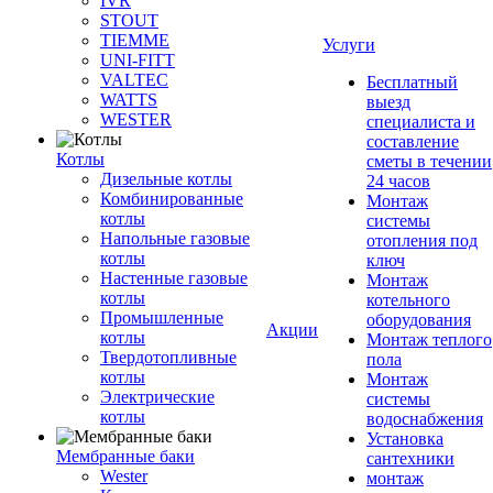
IVR
STOUT
TIEMME
Услуги
UNI-FITT
VALTEC
Бесплатный
WATTS
выезд
WESTER
специалиста и
составление
Котлы
сметы в течении
Дизельные котлы
24 часов
Комбинированные
Монтаж
котлы
системы
Напольные газовые
отопления под
котлы
ключ
Настенные газовые
Монтаж
котлы
котельного
Промышленные
оборудования
Акции
котлы
Монтаж теплого
Твердотопливные
пола
котлы
Монтаж
Электрические
системы
котлы
водоснабжения
Установка
Мембранные баки
сантехники
Wester
монтаж