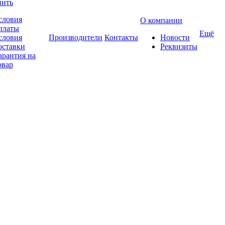
пить
словия
О компании
платы
Ещё
словия
Производители
Контакты
Новости
оставки
Реквизиты
арантия на
овар