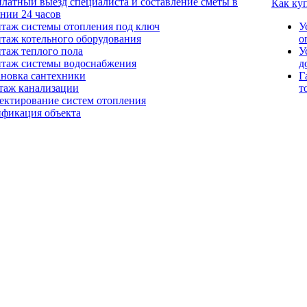
платный выезд специалиста и составление сметы в
Как ку
ении 24 часов
таж системы отопления под ключ
У
таж котельного оборудования
о
таж теплого пола
У
таж системы водоснабжения
д
ановка сантехники
Г
таж канализации
т
ектирование систем отопления
ификация объекта