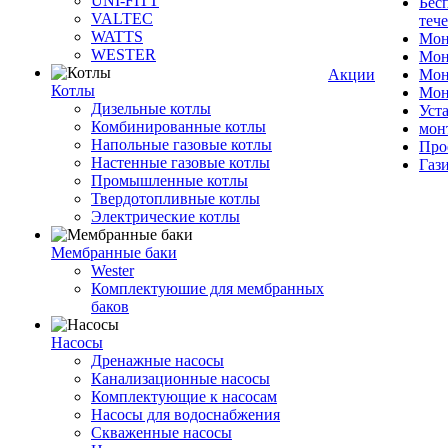
UNI-FITT
Бес
VALTEC
теч
WATTS
Мон
WESTER
Мон
Акции
Мон
Котлы
Мон
Дизельные котлы
Уст
Комбинированные котлы
мон
Напольные газовые котлы
Про
Настенные газовые котлы
Газ
Промышленные котлы
Твердотопливные котлы
Электрические котлы
Мембранные баки
Wester
Комплектуюшие для мембранных
баков
Насосы
Дренажные насосы
Канализационные насосы
Комплектующие к насосам
Насосы для водоснабжения
Скваженные насосы