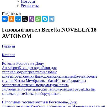
Новости
Реквизиты
Поделиться
Газовый котел Beretta NOVELLA 18
AVTONOM
Главная
-
Каталог
-
Котлы в Ростове-на-Дону
Антифриз
Баки для воды
Баки для
топлива
Водонагреватели
Газовые
конвекторы
Горелки
Дымоходы
Канализация
Коллекторные
группы
Котлы
Мембранные баки
Насосы
Радиаторы
отопления
Септики
Спецарматура
Сплит-
системы
Тепловентиляторы
Теплоизоляция
Трубы
Шкафы
коллекторные
Электрооборудование
-
Напольные газовые котлы в Ростове-на-Дону
Дизельные котлы
Комбинированные котлы
Напольные газовые