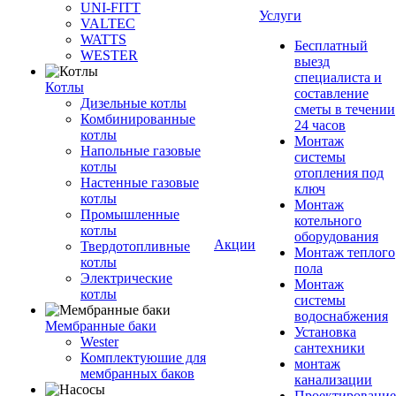
UNI-FITT
Услуги
VALTEC
WATTS
Бесплатный
WESTER
выезд
специалиста и
Котлы
составление
Дизельные котлы
сметы в течении
Комбинированные
24 часов
котлы
Монтаж
Напольные газовые
системы
котлы
отопления под
Настенные газовые
ключ
котлы
Монтаж
Промышленные
котельного
котлы
оборудования
Акции
Твердотопливные
Монтаж теплого
котлы
пола
Электрические
Монтаж
котлы
системы
водоснабжения
Мембранные баки
Установка
Wester
сантехники
Комплектуюшие для
монтаж
мембранных баков
канализации
Проектирование