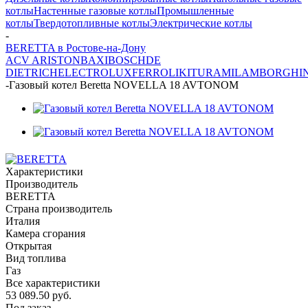
котлы
Настенные газовые котлы
Промышленные
котлы
Твердотопливные котлы
Электрические котлы
-
BERETTA в Ростове-на-Дону
ACV
ARISTON
BAXI
BOSCH
DE
DIETRICH
ELECTROLUX
FERROLI
KITURAMI
LAMBORGHIN
-
Газовый котел Beretta NOVELLA 18 AVTONOM
Характеристики
Производитель
BERETTA
Страна производитель
Италия
Камера сгорания
Открытая
Вид топлива
Газ
Все характеристики
53 089.50
руб.
Под заказ