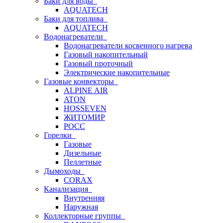
Баки для воды
AQUATECH
Баки для топлива
AQUATECH
Водонагреватели
Водонагреватели косвенного нагрева
Газовый накопительный
Газовый проточный
Электрические накопительные
Газовые конвекторы
ALPINE AIR
ATON
HOSSEVEN
ЖИТОМИР
РОСС
Горелки
Газовые
Дизельные
Пеллетные
Дымоходы
CORAX
Канализация
Внутренняя
Наружная
Коллекторные группы