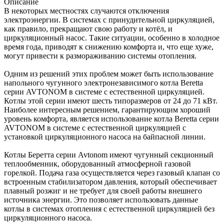
Описание
В некоторых местностях случаются отключения
электроэнергии. В системах с принудительной циркуляцией,
как правило, прекращают свою работу и котёл, и
циркуляционный насос. Такие ситуации, особенно в холодное
время года, приводят к снижению комфорта и, что еще хуже,
могут привести к размораживанию системы отопления.
Одним из решений этих проблем может быть использование
напольного чугунного электронезависимого котла Beretta
серии AVTONOM в системе с естественной циркуляцией.
Котлы этой серии имеют шесть типоразмеров от 24 до 71 кВт.
Наиболее интересным решением, гарантирующим хороший
уровень комфорта, является использование котла Beretta серии
AVTONOM в системе с естественной циркуляцией с
установкой циркуляционного насоса на байпасной линии.
Котлы Беретта серии Avtonom имеют чугунный секционный
теплообменник, оборудованный атмосферной газовой
горелкой. Подача газа осуществляется через газовый клапан со
встроенным стабилизатором давления, который обеспечивает
плавный розжиг и не требует для своей работы внешнего
источника энергии. Это позволяет использовать данные
котлы в системах отопления с естественной циркуляцией без
циркуляционного насоса.