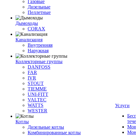
Газовые
Дизельные
Пеллетные
Дымоходы
CORAX
Канализация
Внутренняя
Наружная
Коллекторные группы
DANFOSS
FAR
IVR
STOUT
TIEMME
UNI-FITT
VALTEC
WATTS
Услуги
WESTER
Бес
теч
Котлы
Мон
Дизельные котлы
Мон
Комбинированные котлы