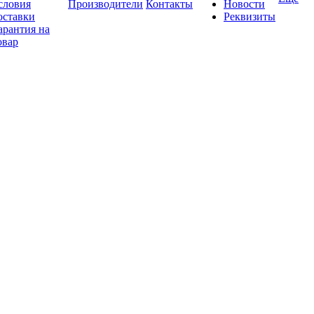
словия
Производители
Контакты
Новости
оставки
Реквизиты
арантия на
овар