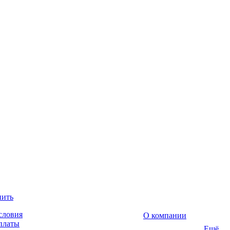
пить
словия
О компании
платы
Ещё