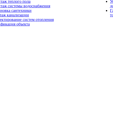
таж теплого пола
У
таж системы водоснабжения
д
ановка сантехники
Г
таж канализации
т
ектирование систем отопления
ификация объекта