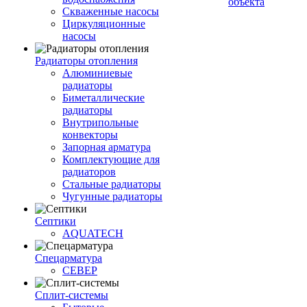
объекта
Скваженные насосы
Циркуляционные
насосы
Радиаторы отопления
Алюминиевые
радиаторы
Биметаллические
радиаторы
Внутрипольные
конвекторы
Запорная арматура
Комплектующие для
радиаторов
Стальные радиаторы
Чугунные радиаторы
Септики
AQUATECH
Спецарматура
СЕВЕР
Сплит-системы