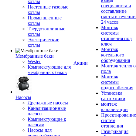
выезд
котлы
специалиста и
Настенные газовые
составление
котлы
сметы в течении
Промышленные
24 часов
котлы
Монтаж
Твердотопливные
системы
котлы
отопления под
Электрические
ключ
котлы
Монтаж
котельного
Мембранные баки
оборудования
Wester
Акции
Монтаж теплого
Комплектуюшие для
пола
мембранных баков
Монтаж
системы
водоснабжения
Установка
Насосы
сантехники
Дренажные насосы
монтаж
Канализационные
канализации
насосы
Проектирование
Комплектующие к
систем
насосам
отопления
Насосы для
Газификация
водоснабжения