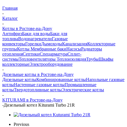
Главная
-
Каталог
-
Котлы в Ростове-на-Дону
Антифриз
Баки для воды
Баки для
топлива
Водонагреватели
Газовые
конвекторы
Горелки
Дымоходы
Канализация
Коллекторные
группы
Котлы
Мембранные баки
Насосы
Радиаторы
отопления
Септики
Спецарматура
Сплит-
системы
Тепловентиляторы
Теплоизоляция
Трубы
Шкафы
коллекторные
Электрооборудование
-
Дизельные котлы в Ростове-на-Дону
Дизельные котлы
Комбинированные котлы
Напольные газовые
котлы
Настенные газовые котлы
Промышленные
котлы
Твердотопливные котлы
Электрические котлы
-
KITURAMI в Ростове-на-Дону
-
Дизельный котел Kiturami Turbo 21R
Previous