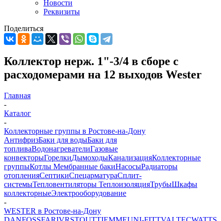
Новости
Реквизиты
Поделиться
Коллектор нерж. 1"-3/4 в сборе с
расходомерами на 12 выходов Wester
Главная
-
Каталог
-
Коллекторные группы в Ростове-на-Дону
Антифриз
Баки для воды
Баки для
топлива
Водонагреватели
Газовые
конвекторы
Горелки
Дымоходы
Канализация
Коллекторные
группы
Котлы
Мембранные баки
Насосы
Радиаторы
отопления
Септики
Спецарматура
Сплит-
системы
Тепловентиляторы
Теплоизоляция
Трубы
Шкафы
коллекторные
Электрооборудование
-
WESTER в Ростове-на-Дону
DANFOSS
FAR
IVR
STOUT
TIEMME
UNI-FITT
VALTEC
WATTS