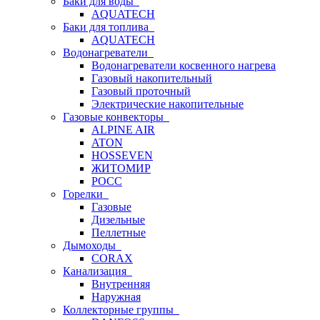
Баки для воды
AQUATECH
Баки для топлива
AQUATECH
Водонагреватели
Водонагреватели косвенного нагрева
Газовый накопительный
Газовый проточный
Электрические накопительные
Газовые конвекторы
ALPINE AIR
ATON
HOSSEVEN
ЖИТОМИР
РОСС
Горелки
Газовые
Дизельные
Пеллетные
Дымоходы
CORAX
Канализация
Внутренняя
Наружная
Коллекторные группы