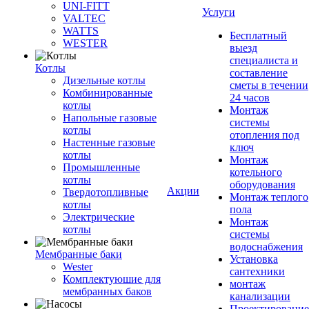
UNI-FITT
Услуги
VALTEC
WATTS
Бесплатный
WESTER
выезд
специалиста и
Котлы
составление
Дизельные котлы
сметы в течении
Комбинированные
24 часов
котлы
Монтаж
Напольные газовые
системы
котлы
отопления под
Настенные газовые
ключ
котлы
Монтаж
Промышленные
котельного
котлы
оборудования
Акции
Твердотопливные
Монтаж теплого
котлы
пола
Электрические
Монтаж
котлы
системы
водоснабжения
Мембранные баки
Установка
Wester
сантехники
Комплектуюшие для
монтаж
мембранных баков
канализации
Проектирование