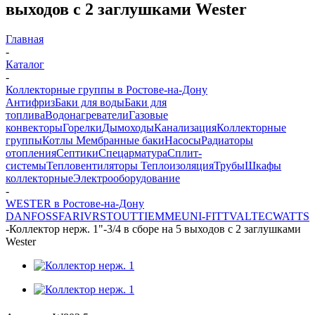
выходов с 2 заглушками Wester
Главная
-
Каталог
-
Коллекторные группы в Ростове-на-Дону
Антифриз
Баки для воды
Баки для
топлива
Водонагреватели
Газовые
конвекторы
Горелки
Дымоходы
Канализация
Коллекторные
группы
Котлы
Мембранные баки
Насосы
Радиаторы
отопления
Септики
Спецарматура
Сплит-
системы
Тепловентиляторы
Теплоизоляция
Трубы
Шкафы
коллекторные
Электрооборудование
-
WESTER в Ростове-на-Дону
DANFOSS
FAR
IVR
STOUT
TIEMME
UNI-FITT
VALTEC
WATTS
-
Коллектор нерж. 1"-3/4 в сборе на 5 выходов с 2 заглушками
Wester