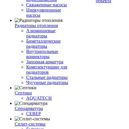
объекта
Скваженные насосы
Циркуляционные
насосы
Радиаторы отопления
Алюминиевые
радиаторы
Биметаллические
радиаторы
Внутрипольные
конвекторы
Запорная арматура
Комплектующие для
радиаторов
Стальные радиаторы
Чугунные радиаторы
Септики
AQUATECH
Спецарматура
СЕВЕР
Сплит-системы