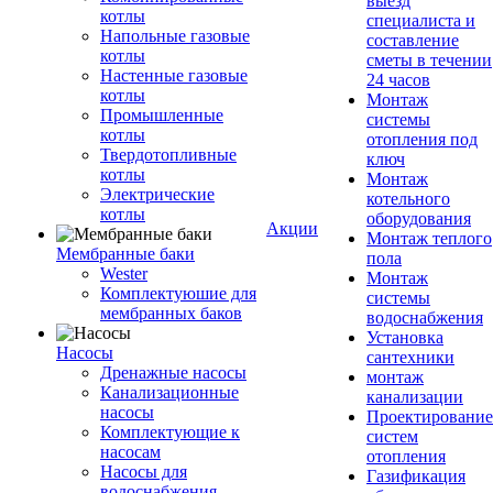
выезд
котлы
специалиста и
Напольные газовые
составление
котлы
сметы в течении
Настенные газовые
24 часов
котлы
Монтаж
Промышленные
системы
котлы
отопления под
Твердотопливные
ключ
котлы
Монтаж
Электрические
котельного
котлы
оборудования
Акции
Монтаж теплого
Мембранные баки
пола
Wester
Монтаж
Комплектуюшие для
системы
мембранных баков
водоснабжения
Установка
Насосы
сантехники
Дренажные насосы
монтаж
Канализационные
канализации
насосы
Проектирование
Комплектующие к
систем
насосам
отопления
Насосы для
Газификация
водоснабжения