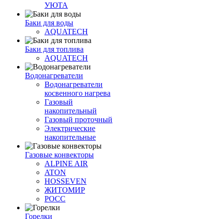
УЮТА
Баки для воды
AQUATECH
Баки для топлива
AQUATECH
Водонагреватели
Водонагреватели
косвенного нагрева
Газовый
накопительный
Газовый проточный
Электрические
накопительные
Газовые конвекторы
ALPINE AIR
ATON
HOSSEVEN
ЖИТОМИР
РОСС
Горелки