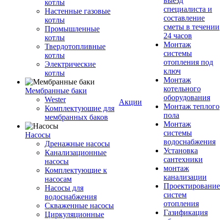
выезд
котлы
специалиста и
Настенные газовые
составление
котлы
сметы в течении
Промышленные
24 часов
котлы
Монтаж
Твердотопливные
системы
котлы
отопления под
Электрические
ключ
котлы
Монтаж
котельного
Мембранные баки
оборудования
Wester
Акции
Монтаж теплого
Комплектуюшие для
пола
мембранных баков
Монтаж
системы
Насосы
водоснабжения
Дренажные насосы
Установка
Канализационные
сантехники
насосы
монтаж
Комплектующие к
канализации
насосам
Проектирование
Насосы для
систем
водоснабжения
отопления
Скваженные насосы
Газификация
Циркуляционные