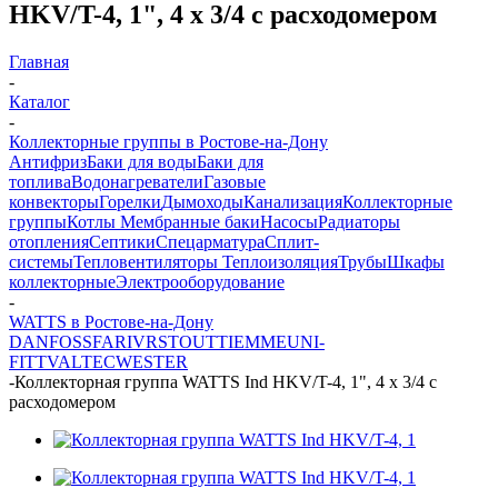
HKV/T-4, 1", 4 х 3/4 с расходомером
Главная
-
Каталог
-
Коллекторные группы в Ростове-на-Дону
Антифриз
Баки для воды
Баки для
топлива
Водонагреватели
Газовые
конвекторы
Горелки
Дымоходы
Канализация
Коллекторные
группы
Котлы
Мембранные баки
Насосы
Радиаторы
отопления
Септики
Спецарматура
Сплит-
системы
Тепловентиляторы
Теплоизоляция
Трубы
Шкафы
коллекторные
Электрооборудование
-
WATTS в Ростове-на-Дону
DANFOSS
FAR
IVR
STOUT
TIEMME
UNI-
FITT
VALTEC
WESTER
-
Коллекторная группа WATTS Ind HKV/T-4, 1", 4 х 3/4 с
расходомером