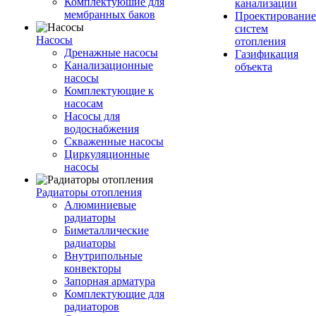
Комплектуюшие для
канализации
мембранных баков
Проектирование
систем
Насосы
отопления
Дренажные насосы
Газификация
Канализационные
объекта
насосы
Комплектующие к
насосам
Насосы для
водоснабжения
Скваженные насосы
Циркуляционные
насосы
Радиаторы отопления
Алюминиевые
радиаторы
Биметаллические
радиаторы
Внутрипольные
конвекторы
Запорная арматура
Комплектующие для
радиаторов