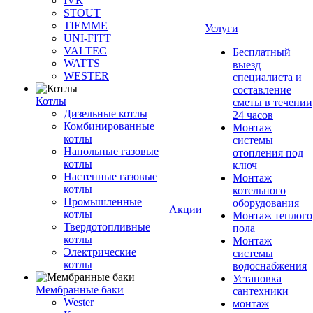
IVR
STOUT
TIEMME
Услуги
UNI-FITT
VALTEC
Бесплатный
WATTS
выезд
WESTER
специалиста и
составление
Котлы
сметы в течении
Дизельные котлы
24 часов
Комбинированные
Монтаж
котлы
системы
Напольные газовые
отопления под
котлы
ключ
Настенные газовые
Монтаж
котлы
котельного
Промышленные
оборудования
Акции
котлы
Монтаж теплого
Твердотопливные
пола
котлы
Монтаж
Электрические
системы
котлы
водоснабжения
Установка
Мембранные баки
сантехники
Wester
монтаж