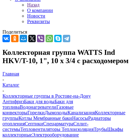
Назад
О компании
Новости
Реквизиты
Поделиться
Коллекторная группа WATTS Ind
HKV/T-10, 1", 10 х 3/4 с расходомером
Главная
-
Каталог
-
Коллекторные группы в Ростове-на-Дону
Антифриз
Баки для воды
Баки для
топлива
Водонагреватели
Газовые
конвекторы
Горелки
Дымоходы
Канализация
Коллекторные
группы
Котлы
Мембранные баки
Насосы
Радиаторы
отопления
Септики
Спецарматура
Сплит-
системы
Тепловентиляторы
Теплоизоляция
Трубы
Шкафы
коллекторные
Электрооборудование