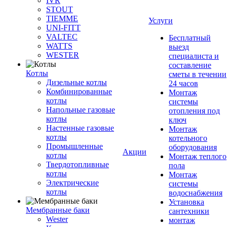
IVR
STOUT
TIEMME
Услуги
UNI-FITT
VALTEC
Бесплатный
WATTS
выезд
WESTER
специалиста и
составление
Котлы
сметы в течении
Дизельные котлы
24 часов
Комбинированные
Монтаж
котлы
системы
Напольные газовые
отопления под
котлы
ключ
Настенные газовые
Монтаж
котлы
котельного
Промышленные
оборудования
Акции
котлы
Монтаж теплого
Твердотопливные
пола
котлы
Монтаж
Электрические
системы
котлы
водоснабжения
Установка
Мембранные баки
сантехники
Wester
монтаж