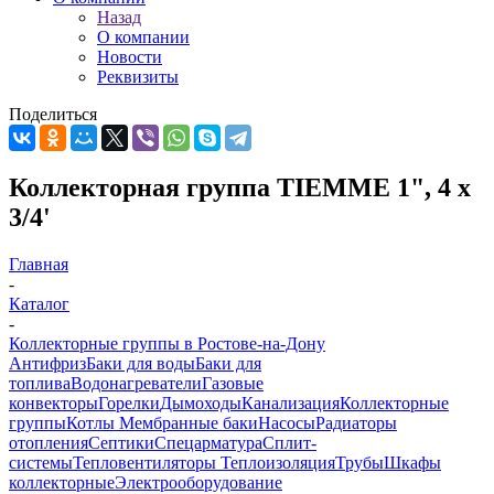
Назад
О компании
Новости
Реквизиты
Поделиться
Коллекторная группа TIEMME 1", 4 х
3/4'
Главная
-
Каталог
-
Коллекторные группы в Ростове-на-Дону
Антифриз
Баки для воды
Баки для
топлива
Водонагреватели
Газовые
конвекторы
Горелки
Дымоходы
Канализация
Коллекторные
группы
Котлы
Мембранные баки
Насосы
Радиаторы
отопления
Септики
Спецарматура
Сплит-
системы
Тепловентиляторы
Теплоизоляция
Трубы
Шкафы
коллекторные
Электрооборудование