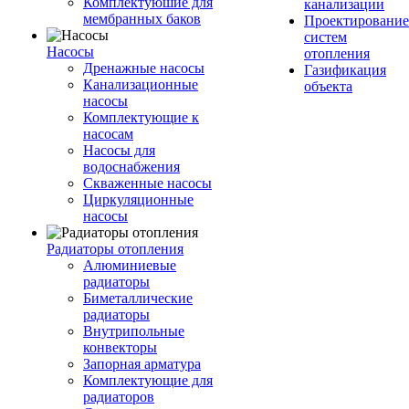
Комплектуюшие для
канализации
мембранных баков
Проектирование
систем
Насосы
отопления
Дренажные насосы
Газификация
Канализационные
объекта
насосы
Комплектующие к
насосам
Насосы для
водоснабжения
Скваженные насосы
Циркуляционные
насосы
Радиаторы отопления
Алюминиевые
радиаторы
Биметаллические
радиаторы
Внутрипольные
конвекторы
Запорная арматура
Комплектующие для
радиаторов