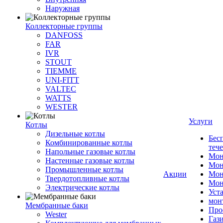
Наружная
Коллекторные группы
DANFOSS
FAR
IVR
STOUT
TIEMME
UNI-FITT
VALTEC
WATTS
WESTER
Услуги
Котлы
Дизельные котлы
Бес
Комбинированные котлы
теч
Напольные газовые котлы
Мон
Настенные газовые котлы
Мон
Промышленные котлы
Акции
Мон
Твердотопливные котлы
Мон
Электрические котлы
Уст
мон
Мембранные баки
Про
Wester
Газ