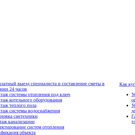
платный выезд специалиста и составление сметы в
Как ку
ении 24 часов
таж системы отопления под ключ
У
таж котельного оборудования
о
таж теплого пола
У
таж системы водоснабжения
д
ановка сантехники
Г
таж канализации
т
ектирование систем отопления
ификация объекта