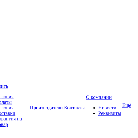
пить
словия
О компании
платы
Ещё
словия
Производители
Контакты
Новости
оставки
Реквизиты
арантия на
овар